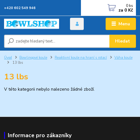
0
ks
+420 602 549 946
za
0 Kč
Menu
Hledat
Úvod
Bowlingové koule
Reaktivní koule na hraní s rotací
Váha koule
13 lbs
13 lbs
V této kategorii nebylo nalezeno žádné zboží.
Informace pro zákazníky