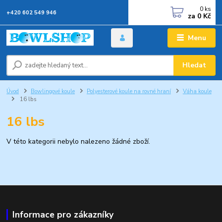
0
ks
+420 602 549 946
za
0 Kč
Menu
Hledat
Úvod
Bowlingové koule
Polyesterové koule na rovné hraní
Váha koule
16 lbs
16 lbs
V této kategorii nebylo nalezeno žádné zboží.
Informace pro zákazníky