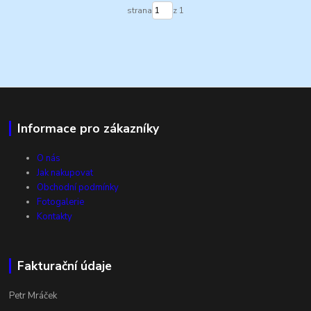
strana
z 1
Informace pro zákazníky
O nás
Jak nakupovat
Obchodní podmínky
Fotogalerie
Kontakty
Fakturační údaje
Petr Mráček