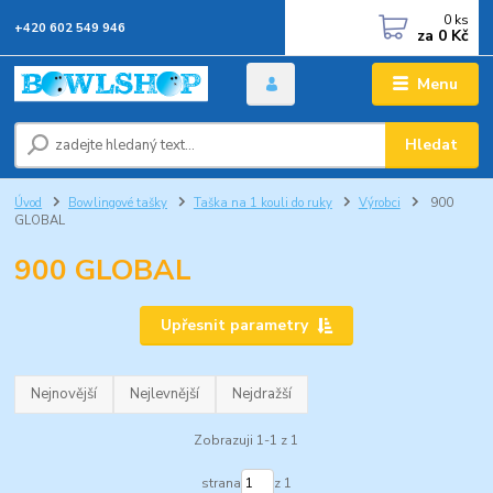
0
ks
+420 602 549 946
za
0 Kč
Menu
Hledat
Úvod
Bowlingové tašky
Taška na 1 kouli do ruky
Výrobci
900
GLOBAL
900 GLOBAL
Upřesnit parametry
Nejnovější
Nejlevnější
Nejdražší
Zobrazuji 1-1 z 1
strana
z 1