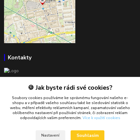
Kontakty
BOWLSHOP
🍪 Jak byste rádi své cookies?
Petr Mráček
Soubory cookies používáme ke správnému fungování našeho e-
+420 602 549 946
shopu a v případě vašeho souhlasu také ke sledování statistik o
webu, měření efektivity reklamních kampaní, zapamatování vašeho
oblíbeného nastavení při používání stránek, či zobrazení reklam
petrmracek@bowlshop.cz
odpovídajících vašim preferencím.
Více k využití cookies
Souhlasím
Nastavení