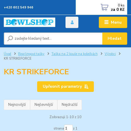
0
ks
+420 602 549 946
za
0 Kč
Menu
Hledat
Úvod
Bowlingové tašky
Taška na 2 koule na kolečkách
Výrobci
KR STRIKEFORCE
KR STRIKEFORCE
Upřesnit parametry
Nejnovější
Nejlevnější
Nejdražší
Zobrazuji 1-10 z 10
strana
z 1