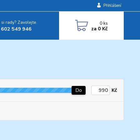
Přihlášení
 si rady? Zavolejte.
0
ks
za
0 Kč
 602 549 946
Do
Kč