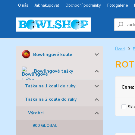
O nás
Jak nakupovat
Obchodní podmínky
Fotogalerie
Úvod
B
Bowlingové koule
ROT
Bowlingové tašky
Taška na 1 kouli do ruky
Cena:
Taška na 2 koule do ruky
Skl
Výrobci
900 GLOBAL