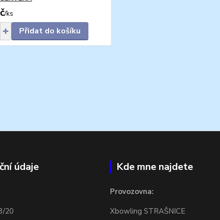
č
/
ks
Přidat do košíku
ční údaje
Kde mne najdete
Provozovna:
3/20
Xbowling STRAŠNICE