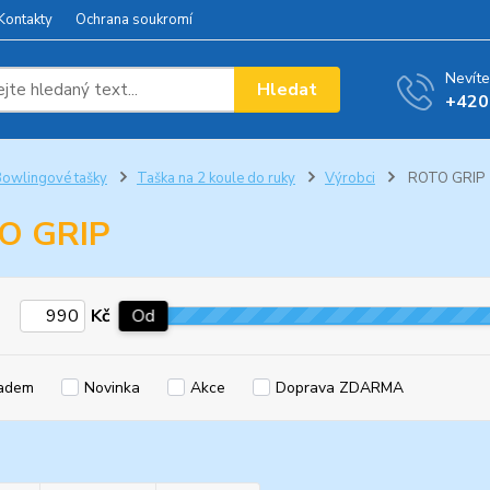
Kontakty
Ochrana soukromí
Nevíte
Hledat
+420
owlingové tašky
Taška na 2 koule do ruky
Výrobci
ROTO GRIP
O GRIP
Kč
Od
adem
Novinka
Akce
Doprava ZDARMA