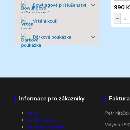
Bowlingové příslušenství
990 K
Vrtání koulí
Dárková poukázka
Informace pro zákazníky
Faktura
O nás
Petr Mráček
Jak nakupovat
Volyňská 93
Obchodní podmínky