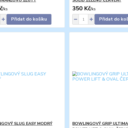
ORANŽOVO ŽLUTÝ
SOLID ZELENO ČERVENÝ
č
350 Kč
/
ks
/
ks
Přidat do košíku
Přidat do ko
GOVÝ SLUG EASY MODRÝ
BOWLINGOVÝ GRIP ULTIM