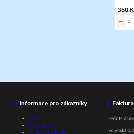
350 K
Informace pro zákazníky
Faktura
O nás
Petr Mráček
Jak nakupovat
Volyňská 93
Obchodní podmínky