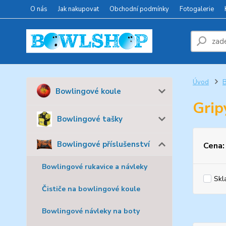
O nás
Jak nakupovat
Obchodní podmínky
Fotogalerie
Úvod
B
Bowlingové koule
Grip
Bowlingové tašky
Bowlingové příslušenství
Cena:
Bowlingové rukavice a návleky
Skl
Čističe na bowlingové koule
Bowlingové návleky na boty