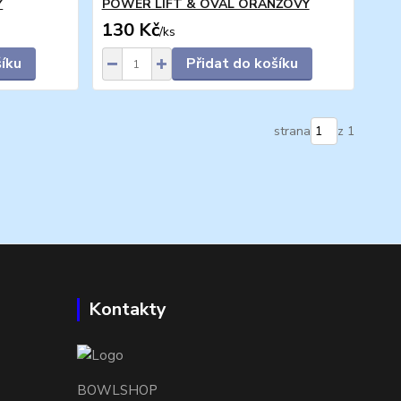
Ý
POWER LIFT & OVAL ORANŽOVÝ
130 Kč
/
ks
šíku
Přidat do košíku
strana
z 1
Kontakty
BOWLSHOP