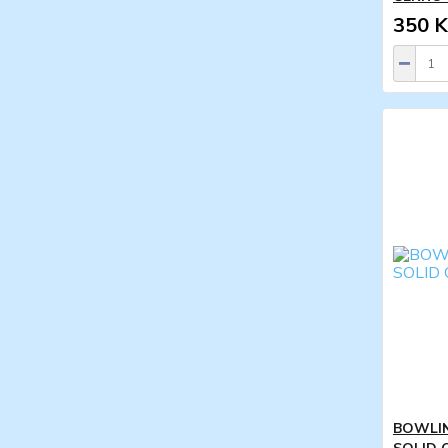
350 K
BOWLI