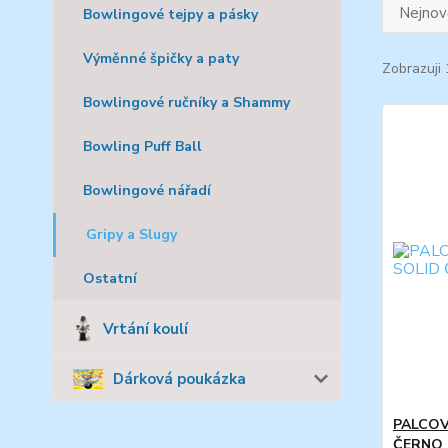
Nejnově
Bowlingové tejpy a pásky
Výměnné špičky a paty
Zobrazuji 
Bowlingové ručníky a Shammy
Bowling Puff Ball
Bowlingové nářadí
Gripy a Slugy
Ostatní
Vrtání koulí
Dárková poukázka
PALCOV
ČERNO 