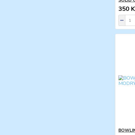
SOLID 
350 K
BOWLIN