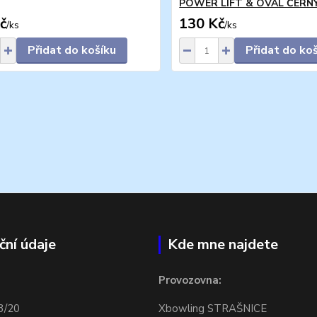
POWER LIFT & OVAL ČERN
č
130 Kč
/
ks
/
ks
Přidat do košíku
Přidat do ko
ční údaje
Kde mne najdete
Provozovna:
3/20
Xbowling STRAŠNICE