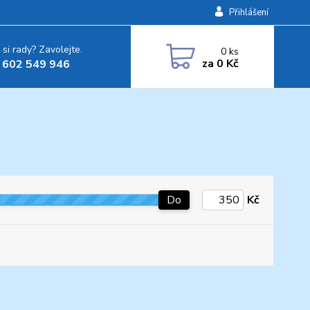
Přihlášení
 si rady? Zavolejte.
0
ks
za
0 Kč
 602 549 946
Do
Kč