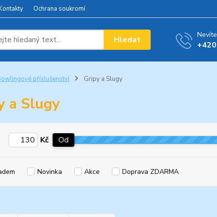
Kontakty
Ochrana soukromí
Nevíte
Hledat
+420
owlingové příslušenství
Gripy a Slugy
y a Slugy
Kč
Od
adem
Novinka
Akce
Doprava ZDARMA