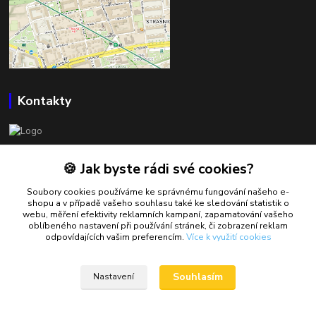
Kontakty
BOWLSHOP
🍪 Jak byste rádi své cookies?
Petr Mráček
Soubory cookies používáme ke správnému fungování našeho e-
+420 602 549 946
shopu a v případě vašeho souhlasu také ke sledování statistik o
webu, měření efektivity reklamních kampaní, zapamatování vašeho
oblíbeného nastavení při používání stránek, či zobrazení reklam
petrmracek@bowlshop.cz
odpovídajících vašim preferencím.
Více k využití cookies
Souhlasím
Nastavení