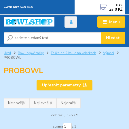
0
ks
+420 602 549 946
za
0 Kč
Menu
Hledat
Úvod
Bowlingové tašky
Taška na 2 koule na kolečkách
Výrobci
PROBOWL
PROBOWL
Upřesnit parametry
Nejnovější
Nejlevnější
Nejdražší
Zobrazuji 1-5 z 5
strana
z 1