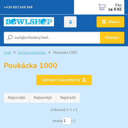
0
ks
+420 602 549 946
za
0 Kč
Menu
Hledat
Úvod
Dárková poukázka
Poukázka 1000
Poukázka 1000
Upřesnit parametry
Nejnovější
Nejlevnější
Nejdražší
Zobrazuji 1-1 z 1
strana
z 1