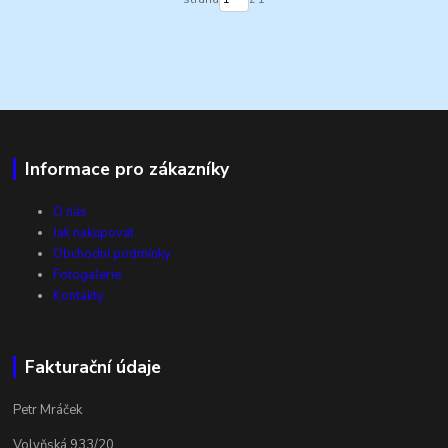
Informace pro zákazníky
O nás
Jak nakupovat
Obchodní podmínky
Fotogalerie
Kontakty
Fakturační údaje
Petr Mráček
Volyňská 933/20