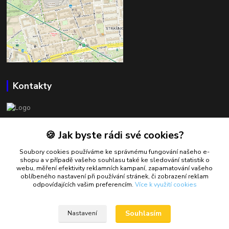
Kontakty
BOWLSHOP
🍪 Jak byste rádi své cookies?
Petr Mráček
Soubory cookies používáme ke správnému fungování našeho e-
+420 602 549 946
shopu a v případě vašeho souhlasu také ke sledování statistik o
webu, měření efektivity reklamních kampaní, zapamatování vašeho
oblíbeného nastavení při používání stránek, či zobrazení reklam
petrmracek@bowlshop.cz
odpovídajících vašim preferencím.
Více k využití cookies
Souhlasím
Nastavení