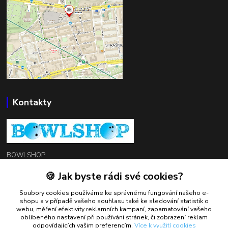
Kontakty
BOWLSHOP
🍪 Jak byste rádi své cookies?
Petr Mráček
+420 602 549 946
Soubory cookies používáme ke správnému fungování našeho e-
shopu a v případě vašeho souhlasu také ke sledování statistik o
webu, měření efektivity reklamních kampaní, zapamatování vašeho
oblíbeného nastavení při používání stránek, či zobrazení reklam
petrmracek@bowlshop.cz
odpovídajících vašim preferencím.
Více k využití cookies