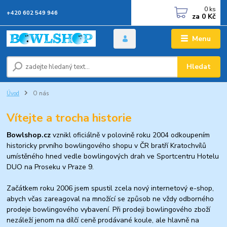
0
ks
+420 602 549 946
za
0 Kč
Menu
Hledat
Úvod
O nás
Vítejte a trocha historie
Bowlshop.cz
vznikl oficiálně v polovině roku 2004 odkoupením
historicky prvního bowlingového shopu v ČR bratří Kratochvílů
umístěného hned vedle bowlingových drah ve Sportcentru Hotelu
DUO na Proseku v Praze 9.
Začátkem roku 2006 jsem spustil zcela nový internetový e-shop,
abych včas zareagoval na množící se způsob ne vždy odborného
prodeje bowlingového vybavení. Při prodeji bowlingového zboží
nezáleží jenom na dílčí ceně prodávané koule, ale hlavně na