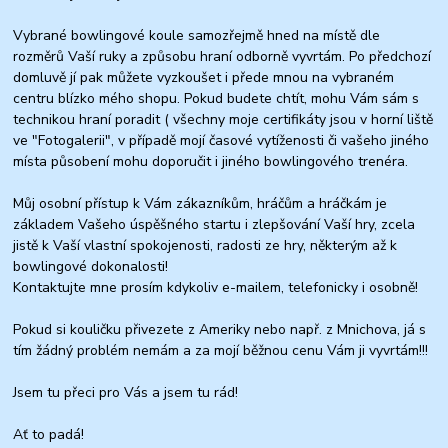
Vybrané bowlingové koule samozřejmě hned na místě dle
rozměrů Vaší ruky a způsobu hraní odborně vyvrtám. Po předchozí
domluvě jí pak můžete vyzkoušet i přede mnou na vybraném
centru blízko mého shopu. Pokud budete chtít, mohu Vám sám s
technikou hraní poradit ( všechny moje certifikáty jsou v horní liště
ve "Fotogalerii", v případě mojí časové vytíženosti či vašeho jiného
místa působení mohu doporučit i jiného bowlingového trenéra.
Můj osobní přístup k Vám zákazníkům, hráčům a hráčkám je
základem Vašeho úspěšného startu i zlepšování Vaší hry, zcela
jistě k Vaší vlastní spokojenosti, radosti ze hry, některým až k
bowlingové dokonalosti!
Kontaktujte mne prosím kdykoliv e-mailem, telefonicky i osobně!
Pokud si kouličku přivezete z Ameriky nebo např. z Mnichova, já s
tím žádný problém nemám a za mojí běžnou cenu Vám ji vyvrtám!!!
Jsem tu přeci pro Vás a jsem tu rád!
Ať to padá!