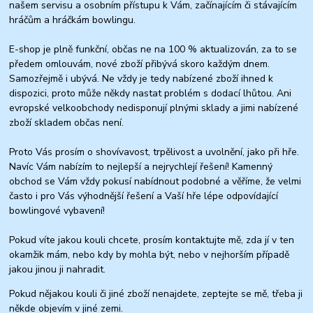
našem servisu a osobním přístupu k Vám, začínajícím či stávajícím
hráčům a hráčkám bowlingu.
E-shop je plně funkční, občas ne na 100 % aktualizován, za to se
předem omlouvám, nové zboží přibývá skoro každým dnem.
Samozřejmě i ubývá. Ne vždy je tedy nabízené zboží ihned k
dispozici, proto může někdy nastat problém s dodací lhůtou. Ani
evropské velkoobchody nedisponují plnými sklady a jimi nabízené
zboží skladem občas není.
Proto Vás prosím o shovívavost, trpělivost a uvolnění, jako při hře.
Navíc Vám nabízím to nejlepší a nejrychlejí řešení! Kamenný
obchod se Vám vždy pokusí nabídnout podobné a věříme, že velmi
často i pro Vás výhodnější řešení a Vaší hře lépe odpovídající
bowlingové vybavení!
Pokud víte jakou kouli chcete, prosím kontaktujte mě, zda jí v ten
okamžik mám, nebo kdy by mohla být, nebo v nejhorším případě
jakou jinou ji nahradit.
Pokud nějakou kouli či jiné zboží nenajdete, zeptejte se mě, třeba ji
někde objevím v jiné zemi.