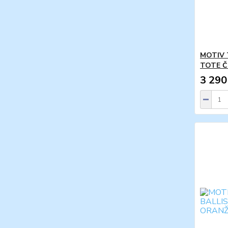
MOTIV 
TOTE Č
3 290