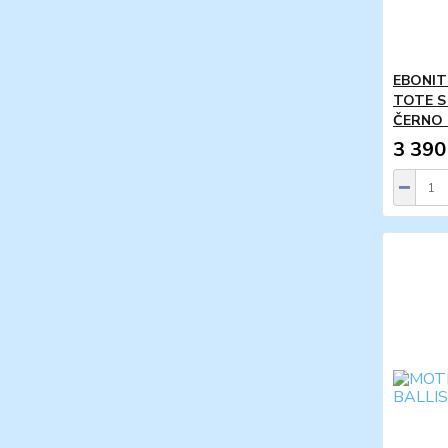
EBONIT
TOTE S
ČERNO
3 390