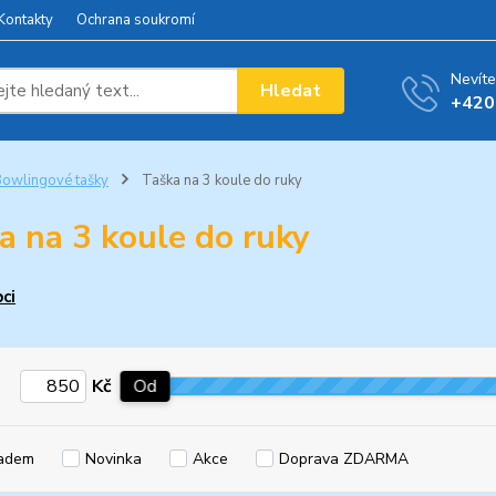
Kontakty
Ochrana soukromí
Nevíte
Hledat
+420
owlingové tašky
Taška na 3 koule do ruky
a na 3 koule do ruky
ci
Kč
Od
adem
Novinka
Akce
Doprava ZDARMA