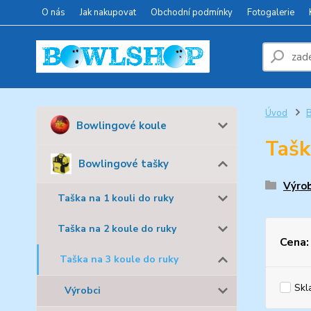
O nás
Jak nakupovat
Obchodní podmínky
Fotogalerie
Úvod
B
Bowlingové koule
Tašk
Bowlingové tašky
Výrob
Taška na 1 kouli do ruky
Taška na 2 koule do ruky
Cena:
Taška na 3 koule do ruky
Skl
Výrobci