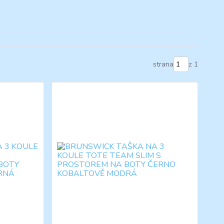
strana
z 1