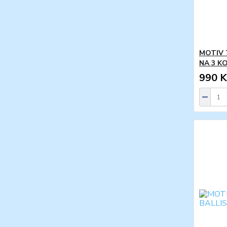
MOTIV 
NA 3 K
990 K