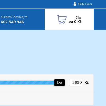
Přihlášení
 si rady? Zavolejte.
0
ks
za
0 Kč
 602 549 946
Do
Kč