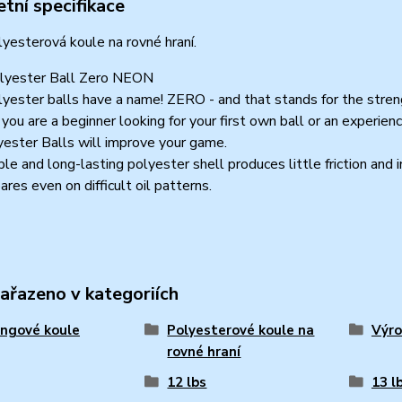
tní specifikace
yesterová koule na rovné hraní.
lyester Ball Zero NEON
yester balls have a name! ZERO - and that stands for the stre
ou are a beginner looking for your first own ball or an experien
ester Balls will improve your game.
le and long-lasting polyester shell produces little friction and i
ares even on difficult oil patterns.
zařazeno v kategoriích
ngové koule
Polyesterové koule na
Výro
rovné hraní
12 lbs
13 l