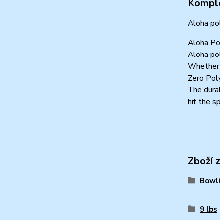
Komple
Aloha pol
Aloha Po
Aloha pol
Whether y
Zero Poly
The durab
hit the sp
Zboží 
Bowli
9 lbs