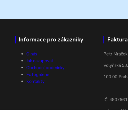
Informace pro zákazníky
Faktura
O nás
Petr Mráček
Jak nakupovat
Volyňská 93
Obchodní podmínky
Fotogalerie
100 00 Prah
Kontakty
IČ: 4807661
nejsem plá