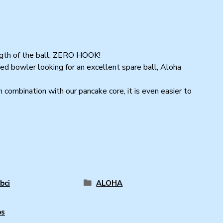
ngth of the ball: ZERO HOOK!
ced bowler looking for an excellent spare ball, Aloha
n combination with our pancake core, it is even easier to
bci
ALOHA
bs