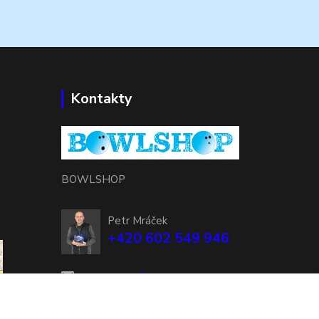
Kontakty
BOWLSHOP
Petr Mráček
+420 602 549 946
petrmracek@bowlshop.cz