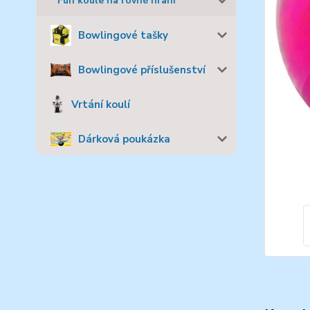
Fun koule na rovné hraní
Bowlingové tašky
Bowlingové příslušenství
Vrtání koulí
Dárková poukázka