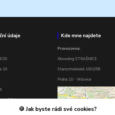
ční údaje
Kde mne najdete
Provozovna:
3/20
Xbowling STRAŠNICE
a 10
Starostrašnická 1002/58
Praha 10 - Vršovice
9
tcem DPH
🍪 Jak byste rádi své cookies?