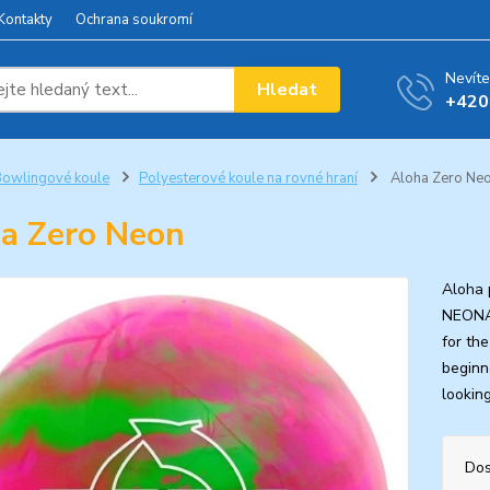
Kontakty
Ochrana soukromí
Nevíte
Hledat
+420
owlingové koule
Polyesterové koule na rovné hraní
Aloha Zero Ne
a Zero Neon
Aloha 
NEONAl
for th
beginn
looking
Dos