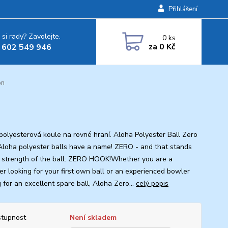
Přihlášení
 si rady? Zavolejte.
0
ks
za
0 Kč
 602 549 946
on
polyesterová koule na rovné hraní. Aloha Polyester Ball Zero
oha polyester balls have a name! ZERO - and that stands
e strength of the ball: ZERO HOOK!Whether you are a
er looking for your first own ball or an experienced bowler
 for an excellent spare ball, Aloha Zero...
celý popis
tupnost
Není skladem