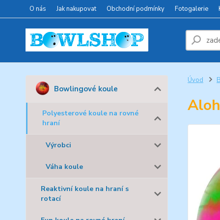
O nás
Jak nakupovat
Obchodní podmínky
Fotogalerie
Úvod
B
Bowlingové koule
Aloh
Polyesterové koule na rovné
hraní
Výrobci
Váha koule
Reaktivní koule na hraní s
rotací