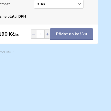
otnost
sme plátci DPH
190 Kč
Přidat do košíku
/
ks
roduktu:
3