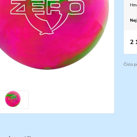
Hm
Nej
2 
Číslo p