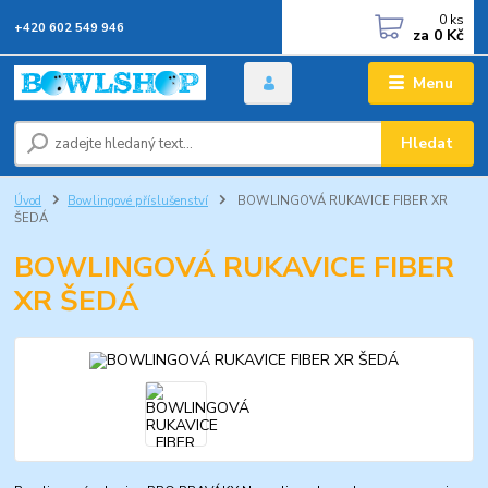
0
ks
+420 602 549 946
za
0 Kč
Menu
Hledat
Úvod
Bowlingové příslušenství
BOWLINGOVÁ RUKAVICE FIBER XR
ŠEDÁ
BOWLINGOVÁ RUKAVICE FIBER
XR ŠEDÁ