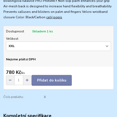
Bowlingová rukavice PRO PRAVÁKY Non-slip palm enhances your grip
Air-mesh back is designed to increase hand flexibility and breathability
Prevents calluses and blisters on palm and fingers Velcro wristband
closure Color: Black/Carbon
celý popis
Dostupnost
Skladem 1 ks
Velikost
Nejsme plátci DPH
780 Kč
/
ks
Přidat do košíku
Číslo produktu:
3
Kompletní specifikace