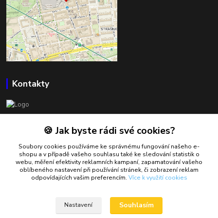
Kontakty
BOWLSHOP
🍪 Jak byste rádi své cookies?
Petr Mráček
Soubory cookies používáme ke správnému fungování našeho e-
+420 602 549 946
shopu a v případě vašeho souhlasu také ke sledování statistik o
webu, měření efektivity reklamních kampaní, zapamatování vašeho
oblíbeného nastavení při používání stránek, či zobrazení reklam
petrmracek@bowlshop.cz
odpovídajících vašim preferencím.
Více k využití cookies
Souhlasím
Nastavení