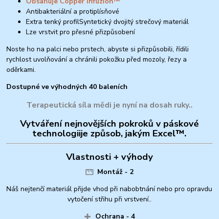
Obsahuje Copper Infuzion™
Antibakteriální a protiplísňové
Extra tenký profilSyntetický dvojitý strečový materiál
Lze vrstvit pro přesné přizpůsobení
Noste ho na palci nebo prstech, abyste si přizpůsobili, řídili
rychlost uvolňování a chránili pokožku před mozoly, řezy a
oděrkami.
Dostupné ve výhodných 40 baleních
Terapeutická síla mědi je nyní na dosah ruky.
.
Vytváření nejnovějších pokroků v páskové
technologii
je způsob, jakým Excel™
.
Vlastnosti + výhody
Montáž - 2
Náš nejtenčí materiál přijde vhod při nabobtnání nebo pro opravdu
vytočení střihu při vrstvení.
.
Ochrana - 4