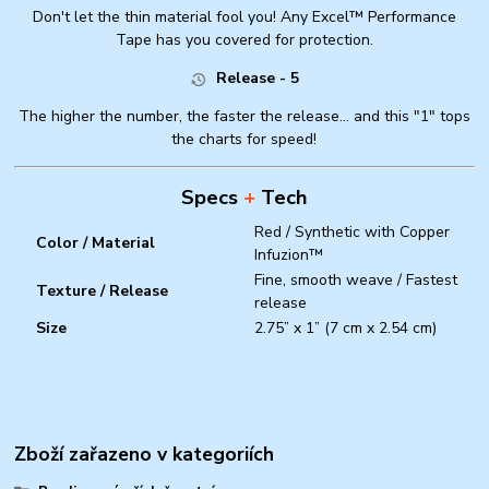
Don't let the thin material fool you! Any Excel™ Performance
Tape has you covered for protection.
Release - 5
The higher the number, the faster the release... and this "1" tops
the charts for speed!
Specs
+
Tech
Red / Synthetic with Copper
Color / Material
Infuzion™
Fine, smooth weave / Fastest
Texture / Release
release
Size
2.75” x 1” (7 cm x 2.54 cm)
Zboží zařazeno v kategoriích