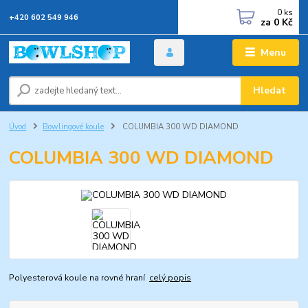
0
ks
+420 602 549 946
za
0 Kč
Menu
Hledat
Úvod
Bowlingové koule
COLUMBIA 300 WD DIAMOND
COLUMBIA 300 WD DIAMOND
Polyesterová koule na rovné hraní
celý popis