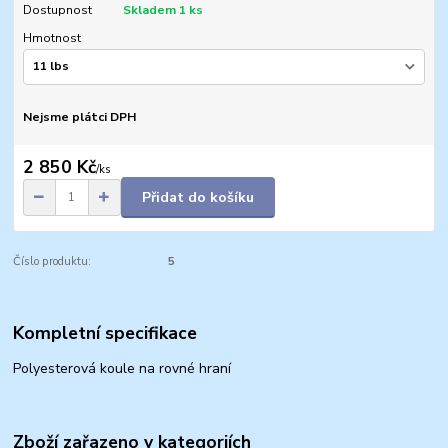
Dostupnost
Skladem 1 ks
Hmotnost
Nejsme plátci DPH
2 850 Kč
/
ks
Přidat do košíku
Číslo produktu:
5
Kompletní specifikace
Polyesterová koule na rovné hraní
Zboží zařazeno v kategoriích