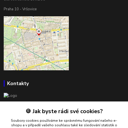
Praha 10 - Vršovice
Kontakty
BOWLSHOP
🍪 Jak byste rádi své cookies?
Petr Mráček
Soubory cookies používáme ke správnému fungování našeho e-
+420 602 549 946
shopu a v případě vašeho souhlasu také ke sledování statistik o