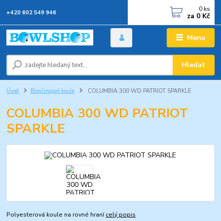
0
ks
+420 602 549 946
za
0 Kč
Menu
Hledat
Úvod
Bowlingové koule
COLUMBIA 300 WD PATRIOT SPARKLE
COLUMBIA 300 WD PATRIOT
SPARKLE
Polyesterová koule na rovné hraní
celý popis