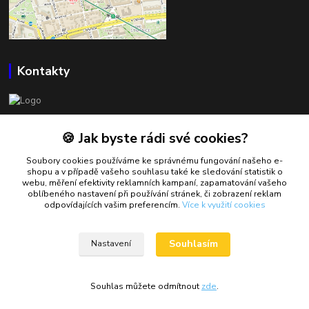
Kontakty
BOWLSHOP
🍪 Jak byste rádi své cookies?
Petr Mráček
Soubory cookies používáme ke správnému fungování našeho e-
+420 602 549 946
shopu a v případě vašeho souhlasu také ke sledování statistik o
webu, měření efektivity reklamních kampaní, zapamatování vašeho
oblíbeného nastavení při používání stránek, či zobrazení reklam
petrmracek@bowlshop.cz
odpovídajících vašim preferencím.
Více k využití cookies
Souhlasím
Nastavení
Souhlas můžete odmítnout
zde
.
Vytvořeno na
Eshop-rychle.cz