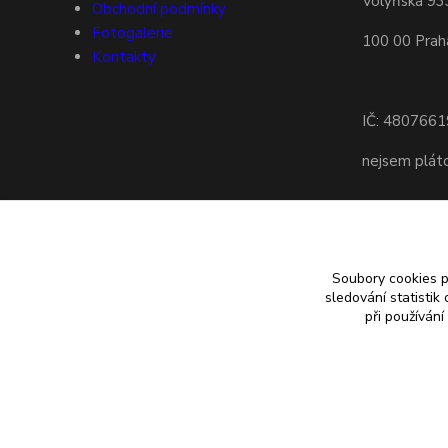
Volyňská 93
Obchodní podmínky
Fotogalerie
100 00 Prah
Kontakty
IČ: 4807661
nejsem plá
Soubory cookies 
sledování statisti
při používání