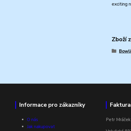
exciting 
Zboží 
Bowli
Informace pro zákazníky
Faktura
O nás
Petr Mráček
Jak nakupovat