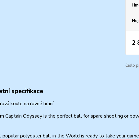
Hm
Nej
2 
Číslo p
tní specifikace
ová koule na rovné hraní
 Captain Odyssey is the perfect ball for spare shooting or bowle
popular polyester ball in the World is ready to take your game