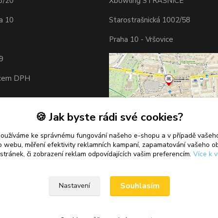
3/20
Xbowling STRAŠNICE
a 10
Starostrašnická 1002/58
Praha 10 - Vršovice
9
tcem DPH
🍪 Jak byste rádi své cookies?
používáme ke správnému fungování našeho e-shopu a v případě vašeho
k o webu, měření efektivity reklamních kampaní, zapamatování vašeho o
 stránek, či zobrazení reklam odpovídajících vašim preferencím.
Více k v
Souhlasím
Nastavení