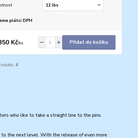
otnost
sme plátci DPH
850 Kč
Přidat do košíku
/
ks
roduktu:
6
rs who like to take a straight line to the pins.
 to the next level. With the release of even more