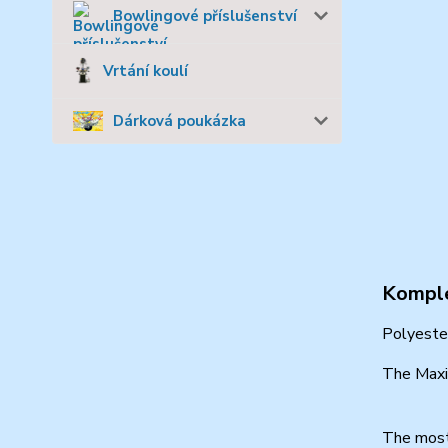
Bowlingové příslušenství
Vrtání koulí
Dárková poukázka
Komple
Polyester
The Maxim
The most 