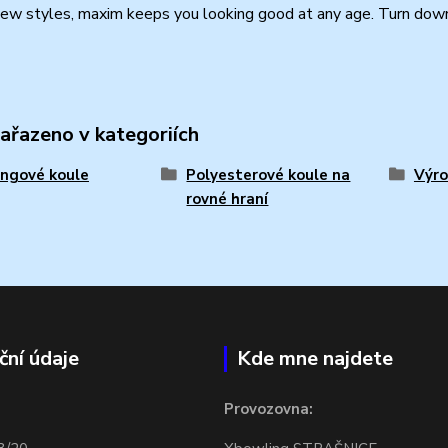
new styles, maxim keeps you looking good at any age. Turn down 
zařazeno v kategoriích
ngové koule
Polyesterové koule na
Výro
rovné hraní
ční údaje
Kde mne najdete
Provozovna: