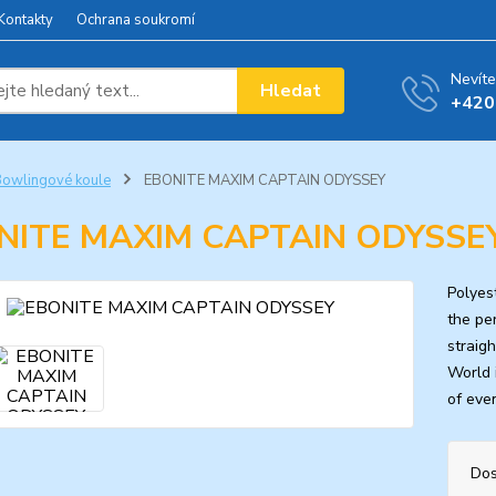
Kontakty
Ochrana soukromí
Nevíte
Hledat
+420
owlingové koule
EBONITE MAXIM CAPTAIN ODYSSEY
NITE MAXIM CAPTAIN ODYSSE
Polyes
the pe
straigh
World 
of even
Dos