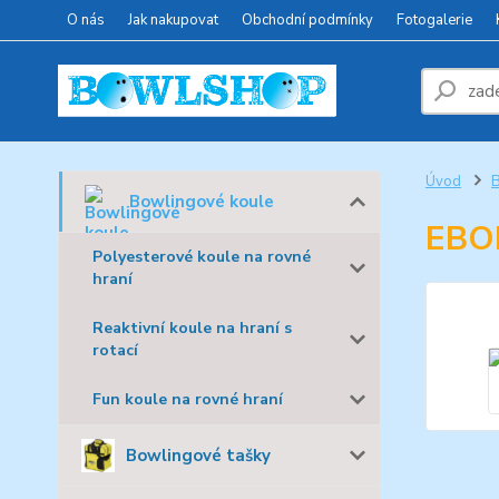
O nás
Jak nakupovat
Obchodní podmínky
Fotogalerie
Úvod
B
Bowlingové koule
EBO
Polyesterové koule na rovné
hraní
Reaktivní koule na hraní s
rotací
Fun koule na rovné hraní
Bowlingové tašky