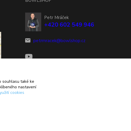
BOWLSHOP
Petr Mráček
+420 602 549 946
petrmracek@bowlshop.cz
 souhlasu také ke
blíbeného nastavení
yužití cookies
Vytvořeno na
Eshop-rychle.cz