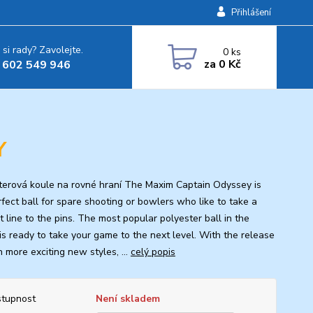
Přihlášení
 si rady? Zavolejte.
0
ks
za
0 Kč
 602 549 946
Y
terová koule na rovné hraní The Maxim Captain Odyssey is
rfect ball for spare shooting or bowlers who like to take a
t line to the pins. The most popular polyester ball in the
is ready to take your game to the next level. With the release
 more exciting new styles, ...
celý popis
tupnost
Není skladem