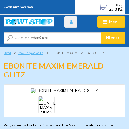
0
ks
+420 602 549 946
za
0 Kč
Menu
Hledat
Úvod
Bowlingové koule
EBONITE MAXIM EMERALD GLITZ
EBONITE MAXIM EMERALD
GLITZ
Polyesterová koule na rovné hraní The Maxim Emerald Glitz is the