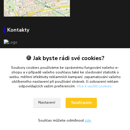
Kontakty
BOWLSHOP
🍪 Jak byste rádi své cookies?
Petr Mráček
Soubory cookies používáme ke správnému fungování našeho e-
+420 602 549 946
shopu a v případě vašeho souhlasu také ke sledování statistik o
webu, měření efektivity reklamních kampaní, zapamatování vašeho
oblíbeného nastavení při používání stránek, či zobrazení reklam
petrmracek@bowlshop.cz
odpovídajících vašim preferencím.
Více k využití cookies
Souhlasím
Nastavení
Souhlas můžete odmítnout
zde
.
Vytvořeno na
Eshop-rychle.cz