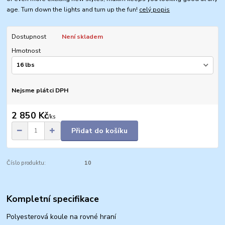
age. Turn down the lights and turn up the fun!
celý popis
Dostupnost
Není skladem
Hmotnost
Nejsme plátci DPH
2 850 Kč
/
ks
Přidat do košíku
Číslo produktu:
10
Kompletní specifikace
Polyesterová koule na rovné hraní