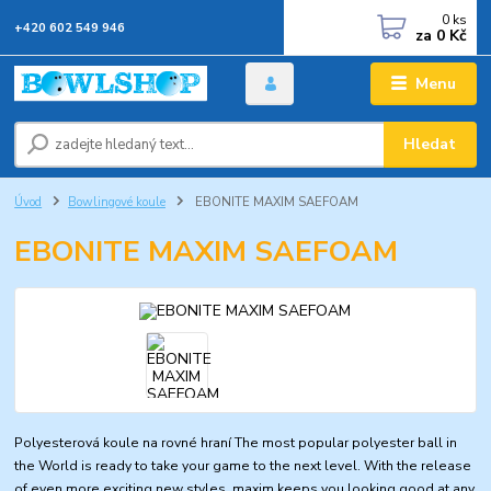
0
ks
+420 602 549 946
za
0 Kč
Menu
Hledat
Úvod
Bowlingové koule
EBONITE MAXIM SAEFOAM
EBONITE MAXIM SAEFOAM
Polyesterová koule na rovné hraní The most popular polyester ball in
the World is ready to take your game to the next level. With the release
of even more exciting new styles, maxim keeps you looking good at any