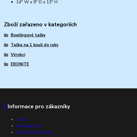
14" W x 9" D x 13" H
Zboží zařazeno v kategoriích
Bowlingové tašky
Taška na 1 kouli do ruky
Výrobci
EBONITE
Informace pro zákazníky
O nás
Jak nakupovat
Obchodní podmínky