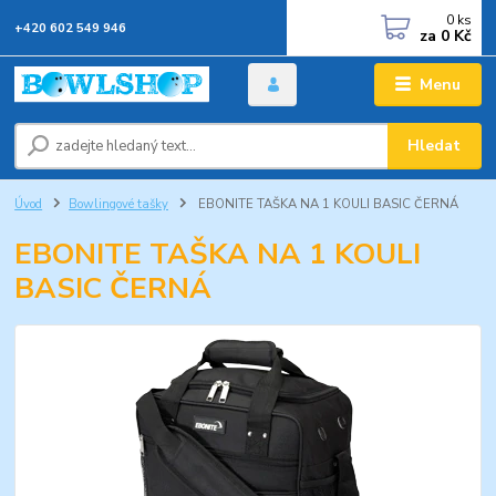
0
ks
+420 602 549 946
za
0 Kč
Menu
Hledat
Úvod
Bowlingové tašky
EBONITE TAŠKA NA 1 KOULI BASIC ČERNÁ
EBONITE TAŠKA NA 1 KOULI
BASIC ČERNÁ