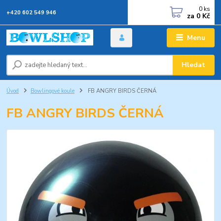
0
ks
+420 602 549 946
za
0 Kč
Menu
Hledat
Úvod
Bowlingové koule
FB ANGRY BIRDS ČERNÁ
FB ANGRY BIRDS ČERNÁ