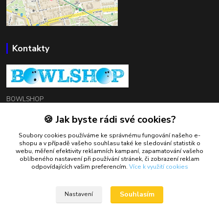
Kontakty
BOWLSHOP
🍪 Jak byste rádi své cookies?
Petr Mráček
+420 602 549 946
Soubory cookies používáme ke správnému fungování našeho e-
shopu a v případě vašeho souhlasu také ke sledování statistik o
webu, měření efektivity reklamních kampaní, zapamatování vašeho
oblíbeného nastavení při používání stránek, či zobrazení reklam
petrmracek@bowlshop.cz
odpovídajících vašim preferencím.
Více k využití cookies
Souhlasím
Nastavení