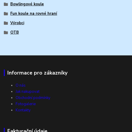
Bowlingové koule
Fun koule na rovné hraní
Výrobci
OTB
Informace pro zákazníky
O nás
Jak nakupovat
Obchodní podmínky
Fotogalerie
Kontakty
Fakturační údaje