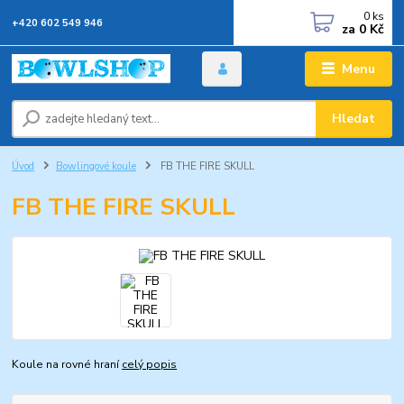
0
ks
+420 602 549 946
za
0 Kč
Menu
Hledat
Úvod
Bowlingové koule
FB THE FIRE SKULL
FB THE FIRE SKULL
Koule na rovné hraní
celý popis