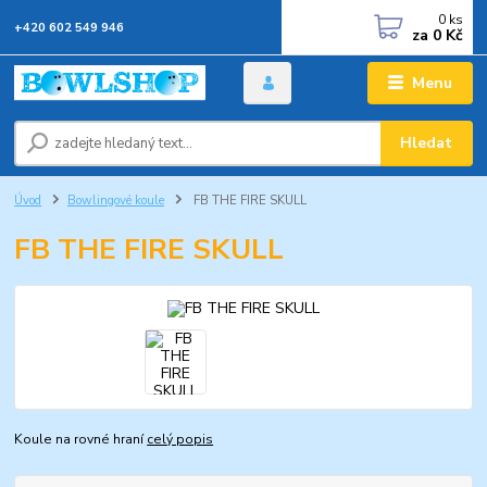
0
ks
+420 602 549 946
za
0 Kč
Menu
Hledat
Úvod
Bowlingové koule
FB THE FIRE SKULL
FB THE FIRE SKULL
Koule na rovné hraní
celý popis