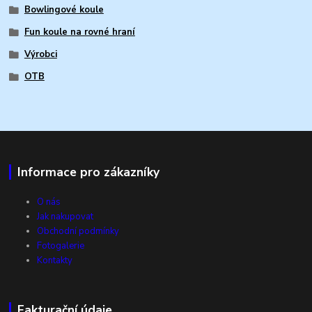
Bowlingové koule
Fun koule na rovné hraní
Výrobci
OTB
Informace pro zákazníky
O nás
Jak nakupovat
Obchodní podmínky
Fotogalerie
Kontakty
Fakturační údaje