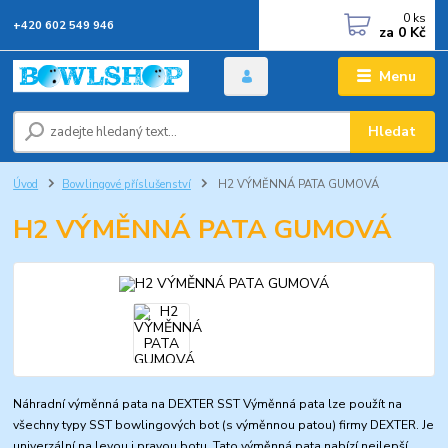
0
ks
+420 602 549 946
za
0 Kč
Menu
Hledat
Úvod
Bowlingové příslušenství
H2 VÝMĚNNÁ PATA GUMOVÁ
H2 VÝMĚNNÁ PATA GUMOVÁ
Náhradní výměnná pata na DEXTER SST Výměnná pata lze použít na
všechny typy SST bowlingových bot (s výměnnou patou) firmy DEXTER. Je
univerzální na levou i pravou botu. Tato výměnná pata nabízí nejlepší