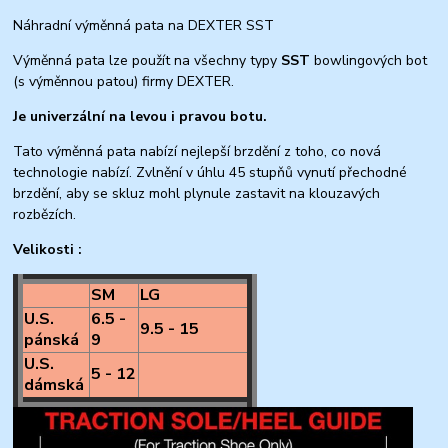
Náhradní výměnná pata na DEXTER SST
Výměnná pata lze použít na všechny typy
SST
bowlingových bot
(s výměnnou patou) firmy DEXTER.
Je univerzální na levou i pravou botu.
Tato výměnná pata nabízí nejlepší brzdění z toho, co nová
technologie nabízí. Zvlnění v úhlu 45 stupňů vynutí přechodné
brzdění, aby se skluz mohl plynule zastavit na klouzavých
rozbězích.
Velikosti :
SM
LG
U.S.
6.5 -
9.5 - 15
pánská
9
U.S.
5 - 12
dámská