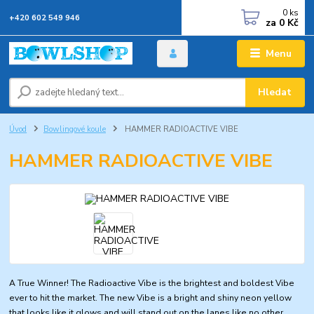
0
ks
+420 602 549 946
za
0 Kč
Menu
Hledat
Úvod
Bowlingové koule
HAMMER RADIOACTIVE VIBE
HAMMER RADIOACTIVE VIBE
A True Winner! The Radioactive Vibe is the brightest and boldest Vibe
ever to hit the market. The new Vibe is a bright and shiny neon yellow
that looks like it glows and will stand out on the lanes like no other