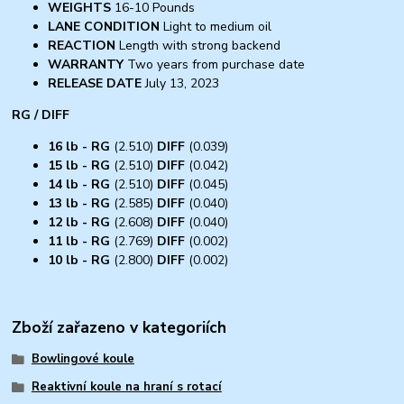
WEIGHTS
16-10 Pounds
LANE CONDITION
Light to medium oil
REACTION
Length with strong backend
WARRANTY
Two years from purchase date
RELEASE DATE
July 13, 2023
RG / DIFF
16 lb -
RG
(2.510)
DIFF
(0.039)
15 lb -
RG
(2.510)
DIFF
(0.042)
14 lb -
RG
(2.510)
DIFF
(0.045)
13 lb -
RG
(2.585)
DIFF
(0.040)
12 lb -
RG
(2.608)
DIFF
(0.040)
11 lb -
RG
(2.769)
DIFF
(0.002)
10 lb -
RG
(2.800)
DIFF
(0.002)
Zboží zařazeno v kategoriích
Bowlingové koule
Reaktivní koule na hraní s rotací