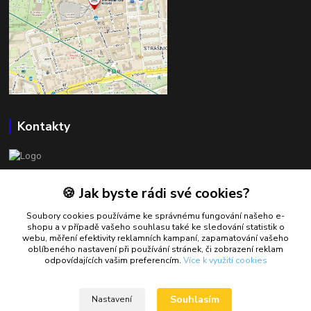
Kontakty
BOWLSHOP
🍪 Jak byste rádi své cookies?
Petr Mráček
Soubory cookies používáme ke správnému fungování našeho e-
+420 602 549 946
shopu a v případě vašeho souhlasu také ke sledování statistik o
webu, měření efektivity reklamních kampaní, zapamatování vašeho
oblíbeného nastavení při používání stránek, či zobrazení reklam
petrmracek@bowlshop.cz
odpovídajících vašim preferencím.
Více k využití cookies
Souhlasím
Nastavení