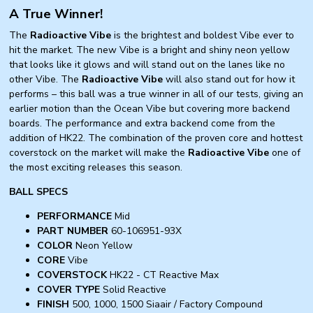
A True Winner!
The
Radioactive Vibe
is the brightest and boldest Vibe ever to
hit the market. The new Vibe is a bright and shiny neon yellow
that looks like it glows and will stand out on the lanes like no
other Vibe. The
Radioactive Vibe
will also stand out for how it
performs – this ball was a true winner in all of our tests, giving an
earlier motion than the Ocean Vibe but covering more backend
boards. The performance and extra backend come from the
addition of HK22. The combination of the proven core and hottest
coverstock on the market will make the
Radioactive Vibe
one of
the most exciting releases this season.
BALL SPECS
PERFORMANCE
Mid
PART NUMBER
60-106951-93X
COLOR
Neon Yellow
CORE
Vibe
COVERSTOCK
HK22 - CT Reactive Max
COVER TYPE
Solid Reactive
FINISH
500, 1000, 1500 Siaair / Factory Compound