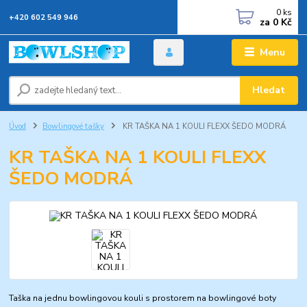
0
ks
+420 602 549 946
za
0 Kč
Menu
Hledat
Úvod
Bowlingové tašky
KR TAŠKA NA 1 KOULI FLEXX ŠEDO MODRÁ
KR TAŠKA NA 1 KOULI FLEXX
ŠEDO MODRÁ
Taška na jednu bowlingovou kouli s prostorem na bowlingové boty