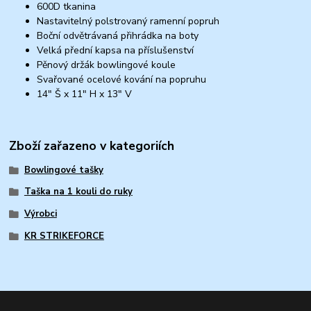
600D tkanina
Nastavitelný polstrovaný ramenní popruh
Boční odvětrávaná přihrádka na boty
Velká přední kapsa na příslušenství
Pěnový držák bowlingové koule
Svařované ocelové kování na popruhu
14" Š x 11" H x 13" V
Zboží zařazeno v kategoriích
Bowlingové tašky
Taška na 1 kouli do ruky
Výrobci
KR STRIKEFORCE