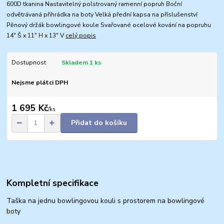
600D tkanina Nastavitelný polstrovaný ramenní popruh Boční
odvětrávaná přihrádka na boty Velká přední kapsa na příslušenství
Pěnový držák bowlingové koule Svařované ocelové kování na popruhu
14" Š x 11" H x 13" V
celý popis
Dostupnost
Skladem 1 ks
Nejsme plátci DPH
1 695 Kč
/
ks
Přidat do košíku
Kompletní specifikace
Taška na jednu bowlingovou kouli s prostorem na bowlingové
boty