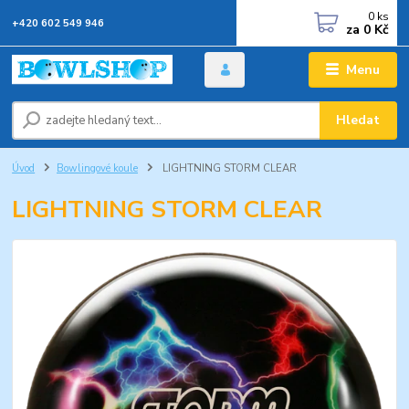
0
ks
+420 602 549 946
za
0 Kč
Menu
Hledat
Úvod
Bowlingové koule
LIGHTNING STORM CLEAR
LIGHTNING STORM CLEAR