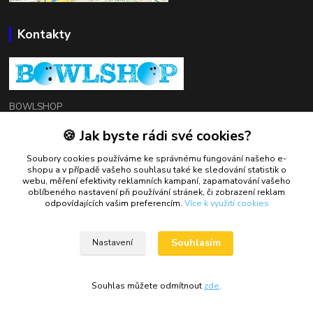
Kontakty
BOWLSHOP
🍪 Jak byste rádi své cookies?
Petr Mráček
+420 602 549 946
Soubory cookies používáme ke správnému fungování našeho e-
shopu a v případě vašeho souhlasu také ke sledování statistik o
webu, měření efektivity reklamních kampaní, zapamatování vašeho
oblíbeného nastavení při používání stránek, či zobrazení reklam
petrmracek@bowlshop.cz
odpovídajících vašim preferencím.
Více k využití cookies
Souhlasím
Nastavení
Souhlas můžete odmítnout
zde
.
Vytvořeno na
Eshop-rychle.cz