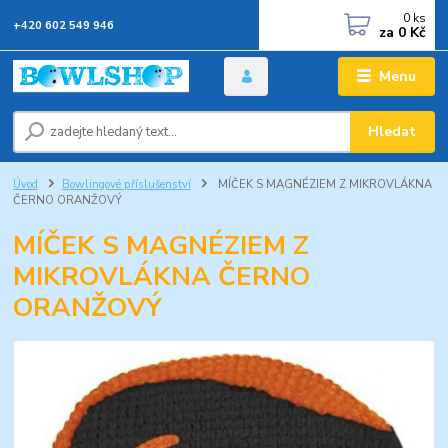
0
ks
+420 602 549 946
za
0 Kč
Menu
Hledat
Úvod
Bowlingové příslušenství
MÍČEK S MAGNÉZIEM Z MIKROVLÁKNA
ČERNO ORANŽOVÝ
MÍČEK S MAGNÉZIEM Z
MIKROVLÁKNA ČERNO
ORANŽOVÝ