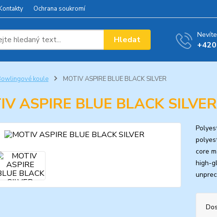
Kontakty
Ochrana soukromí
Nevíte
Hledat
+420
owlingové koule
MOTIV ASPIRE BLUE BLACK SILVER
IV ASPIRE BLUE BLACK SILVER
Polyes
polyes
core m
high-g
unprec
Dos