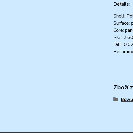
Details:
Shell: Po
Surface: 
Core: pa
R.G.: 2.6
Diff.: 0.0
Recommen
Zboží 
Bowli