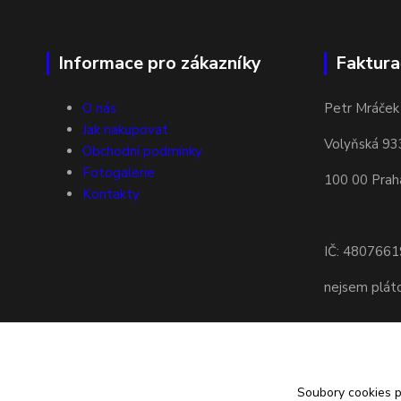
Informace pro zákazníky
Faktura
O nás
Petr Mráček
Jak nakupovat
Volyňská 93
Obchodní podmínky
Fotogalerie
100 00 Prah
Kontakty
IČ: 4807661
nejsem plá
Soubory cookies 