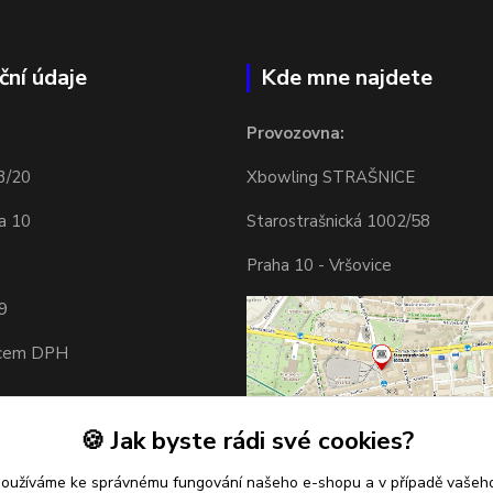
ční údaje
Kde mne najdete
Provozovna:
3/20
Xbowling STRAŠNICE
a 10
Starostrašnická 1002/58
Praha 10 - Vršovice
9
tcem DPH
🍪 Jak byste rádi své cookies?
používáme ke správnému fungování našeho e-shopu a v případě vašeho