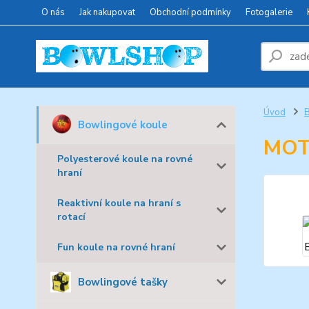
O nás
Jak nakupovat
Obchodní podmínky
Fotogalerie
Úvod
B
Bowlingové koule
MOT
Polyesterové koule na rovné
hraní
Reaktivní koule na hraní s
rotací
Fun koule na rovné hraní
Bowlingové tašky