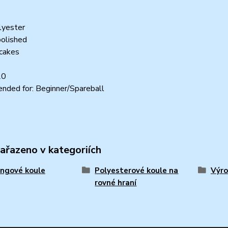
lyester
polished
ncakes
0
20
ded for: Beginner/Spareball
zařazeno v kategoriích
ngové koule
Polyesterové koule na
Výro
rovné hraní