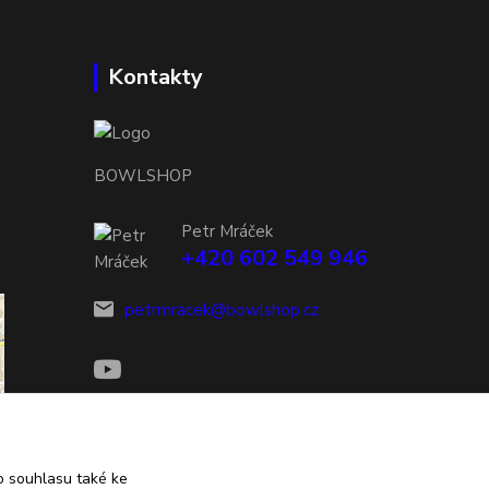
Kontakty
BOWLSHOP
Petr Mráček
+420 602 549 946
petrmracek@bowlshop.cz
 souhlasu také ke