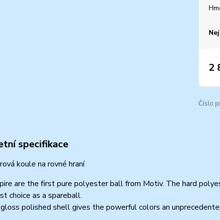
Hm
Nej
2 
Číslo p
tní specifikace
ová koule na rovné hraní
ire are the first pure polyester ball from Motiv. The hard poly
st choice as a spareball.
gloss polished shell gives the powerful colors an unprecedente