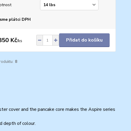
otnost
sme plátci DPH
850 Kč
Přidat do košíku
/
ks
roduktu:
8
ester cover and the pancake core makes the Aspire series
d depth of colour.