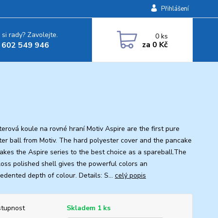
Přihlášení
 si rady? Zavolejte.
0
ks
za
0 Kč
 602 549 946
terová koule na rovné hraní Motiv Aspire are the first pure
ter ball from Motiv. The hard polyester cover and the pancake
akes the Aspire series to the best choice as a spareball.The
loss polished shell gives the powerful colors an
edented depth of colour. Details: S...
celý popis
tupnost
Skladem 1 ks