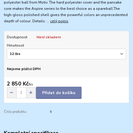
polyester ball from Motiv. The hard polyester cover and the pancake
core makes the Aspire series to the best choice as a spareball.The
high-gloss polished shell gives the powerful colors an unprecedented
depth of colour. Details: ...
celý popis
Dostupnost
Není skladem
Hmotnost
Nejsme plátci DPH
2 850 Kč
/
ks
Přidat do košíku
Číslo produktu:
6
Kompletní specifikace