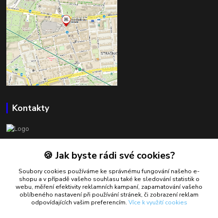
Kontakty
BOWLSHOP
🍪 Jak byste rádi své cookies?
Petr Mráček
Soubory cookies používáme ke správnému fungování našeho e-
+420 602 549 946
shopu a v případě vašeho souhlasu také ke sledování statistik o
webu, měření efektivity reklamních kampaní, zapamatování vašeho
oblíbeného nastavení při používání stránek, či zobrazení reklam
petrmracek@bowlshop.cz
odpovídajících vašim preferencím.
Více k využití cookies