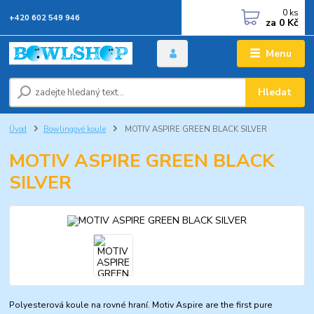
0
ks
+420 602 549 946
za
0 Kč
Menu
Hledat
Úvod
Bowlingové koule
MOTIV ASPIRE GREEN BLACK SILVER
MOTIV ASPIRE GREEN BLACK
SILVER
Polyesterová koule na rovné hraní. Motiv Aspire are the first pure