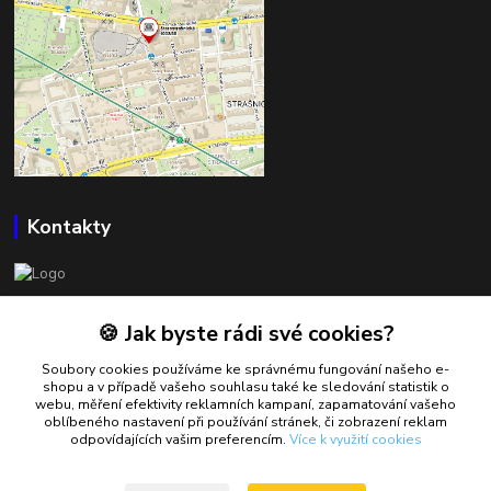
Kontakty
BOWLSHOP
🍪 Jak byste rádi své cookies?
Petr Mráček
Soubory cookies používáme ke správnému fungování našeho e-
+420 602 549 946
shopu a v případě vašeho souhlasu také ke sledování statistik o
webu, měření efektivity reklamních kampaní, zapamatování vašeho
oblíbeného nastavení při používání stránek, či zobrazení reklam
petrmracek@bowlshop.cz
odpovídajících vašim preferencím.
Více k využití cookies