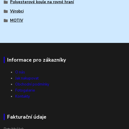
Polyesterové koule na rovné hraní
Výrobci
MOTIV
Informace pro zákazníky
O nás
Jak nakupovat
Obchodní podmínky
Fotogalerie
Kontakty
Fakturační údaje