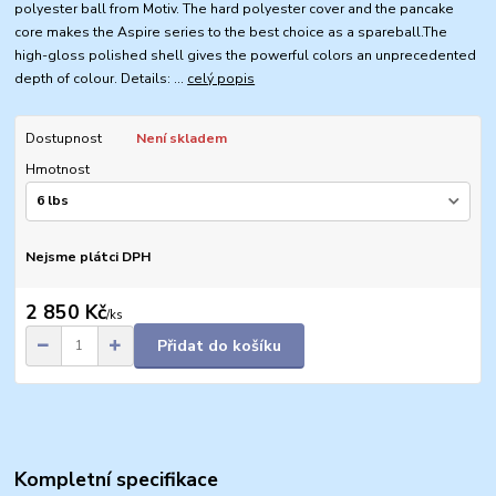
polyester ball from Motiv. The hard polyester cover and the pancake
core makes the Aspire series to the best choice as a spareball.The
high-gloss polished shell gives the powerful colors an unprecedented
depth of colour. Details: ...
celý popis
Dostupnost
Není skladem
Hmotnost
Nejsme plátci DPH
2 850 Kč
/
ks
Přidat do košíku
Kompletní specifikace