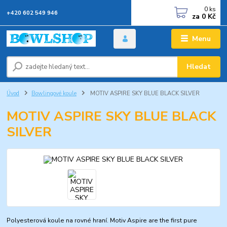
0
ks
+420 602 549 946
za
0 Kč
Menu
Hledat
Úvod
Bowlingové koule
MOTIV ASPIRE SKY BLUE BLACK SILVER
MOTIV ASPIRE SKY BLUE BLACK
SILVER
Polyesterová koule na rovné hraní. Motiv Aspire are the first pure