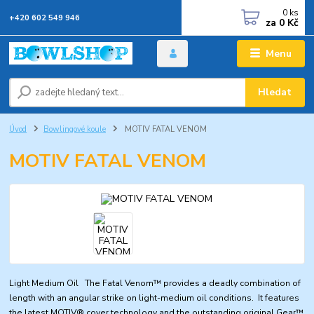
0
ks
+420 602 549 946
za
0 Kč
Menu
Hledat
Úvod
Bowlingové koule
MOTIV FATAL VENOM
MOTIV FATAL VENOM
Light Medium Oil The Fatal Venom™ provides a deadly combination of
length with an angular strike on light-medium oil conditions. It features
the latest MOTIV® cover technology and the outstanding original Gear™