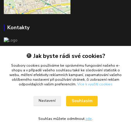
Kontakty
BOWLSHOP
🍪 Jak byste rádi své cookies?
Petr Mráček
Soubory cookies používáme ke správnému fungování našeho e-
+420 602 549 946
shopu a v případě vašeho souhlasu také ke sledování statistik o
webu, měření efektivity reklamních kampaní, zapamatování vašeho
oblíbeného nastavení při používání stránek, či zobrazení reklam
petrmracek@bowlshop.cz
odpovídajících vašim preferencím.
Více k využití cookies
Souhlasím
Nastavení
Souhlas můžete odmítnout
zde
.
Vytvořeno na
Eshop-rychle.cz