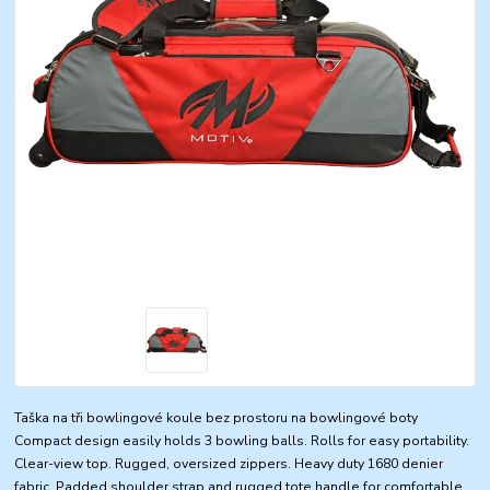
Taška na tři bowlingové koule bez prostoru na bowlingové boty
Compact design easily holds 3 bowling balls. Rolls for easy portability.
Clear-view top. Rugged, oversized zippers. Heavy duty 1680 denier
fabric. Padded shoulder strap and rugged tote handle for comfortable