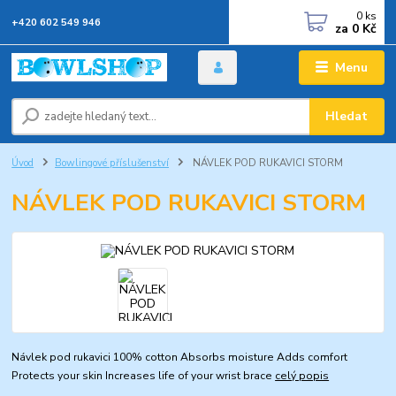
0
ks
+420 602 549 946
za
0 Kč
Menu
Hledat
Úvod
Bowlingové příslušenství
NÁVLEK POD RUKAVICI STORM
NÁVLEK POD RUKAVICI STORM
Návlek pod rukavici 100% cotton Absorbs moisture Adds comfort
Protects your skin Increases life of your wrist brace
celý popis