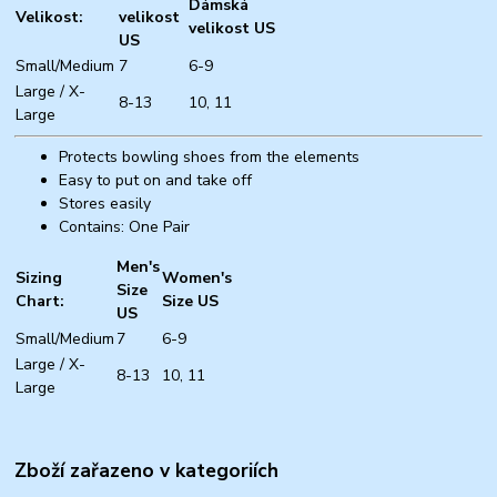
Dámská
Velikost:
velikost
velikost US
US
Small/Medium
7
6-9
Large / X-
8-13
10, 11
Large
Protects bowling shoes from the elements
Easy to put on and take off
Stores easily
Contains: One Pair
Men's
Sizing
Women's
Size
Chart:
Size US
US
Small/Medium
7
6-9
Large / X-
8-13
10, 11
Large
Zboží zařazeno v kategoriích