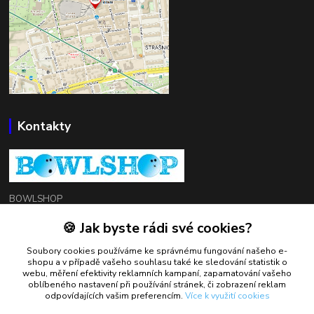
Kontakty
BOWLSHOP
🍪 Jak byste rádi své cookies?
Petr Mráček
+420 602 549 946
Soubory cookies používáme ke správnému fungování našeho e-
shopu a v případě vašeho souhlasu také ke sledování statistik o
webu, měření efektivity reklamních kampaní, zapamatování vašeho
oblíbeného nastavení při používání stránek, či zobrazení reklam
petrmracek@bowlshop.cz
odpovídajících vašim preferencím.
Více k využití cookies