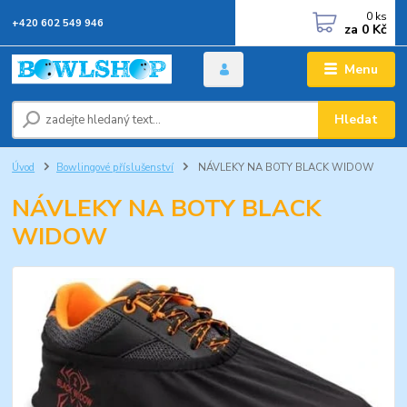
0
ks
+420 602 549 946
za
0 Kč
Menu
Hledat
Úvod
Bowlingové příslušenství
NÁVLEKY NA BOTY BLACK WIDOW
NÁVLEKY NA BOTY BLACK
WIDOW