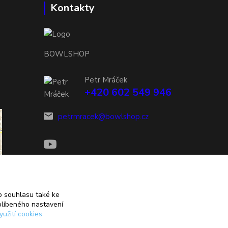
Kontakty
BOWLSHOP
Petr Mráček
+420 602 549 946
petrmracek@bowlshop.cz
 souhlasu také ke
blíbeného nastavení
yužití cookies