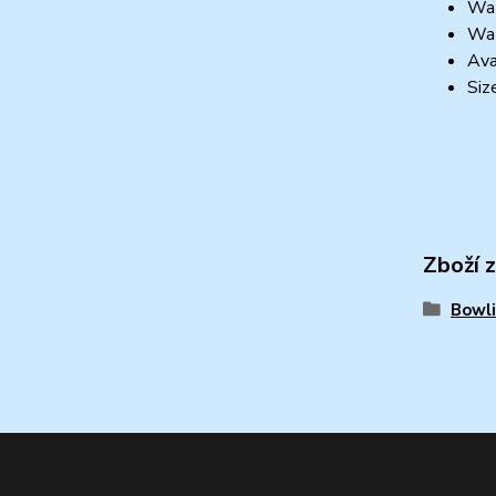
Wat
Wat
Ava
Siz
Zboží 
Bowli