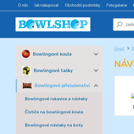
O nás
Jak nakupovat
Obchodní podmínky
Fotogalerie
Úvod
B
Bowlingové koule
NÁV
Bowlingové tašky
Bowlingové příslušenství
Bowlingové rukavice a návleky
Čističe na bowlingové koule
Bowlingové návleky na boty