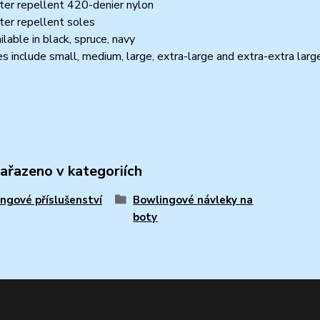
er repellent 420-denier nylon
er repellent soles
ilable in black, spruce, navy
es include small, medium, large, extra-large and extra-extra larg
zařazeno v kategoriích
ngové příslušenství
Bowlingové návleky na
boty