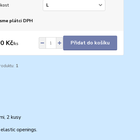
ikost
sme plátci DPH
0 Kč
Přidat do košíku
/
ks
roduktu:
1
mi, 2 kusy
elastic openings.