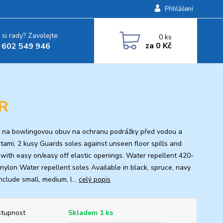
Přihlášení
 si rady? Zavolejte.
0
ks
za
0 Kč
 602 549 946
R
 na bowlingovou obuv na ochranu podrážky před vodou a
otami, 2 kusy Guards soles against unseen floor spills and
with easy on/easy off elastic openings. Water repellent 420-
 nylon Water repellent soles Available in black, spruce, navy
nclude small, medium, l...
celý popis
tupnost
Skladem 1 ks