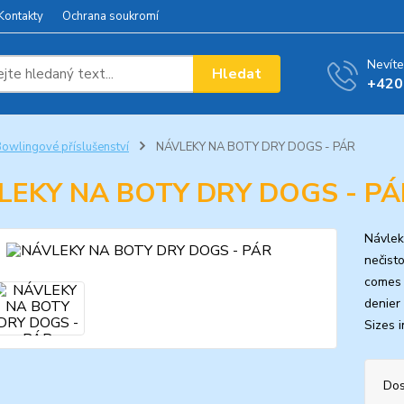
Kontakty
Ochrana soukromí
Nevíte
Hledat
+420
owlingové příslušenství
NÁVLEKY NA BOTY DRY DOGS - PÁR
LEKY NA BOTY DRY DOGS - PÁ
Návlek
nečist
comes 
denier
Sizes i
Dos