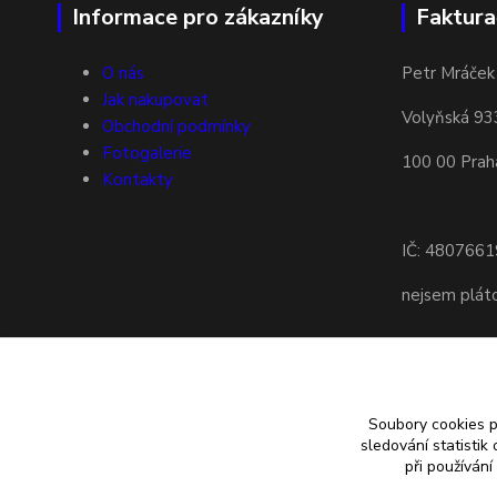
Informace pro zákazníky
Faktura
O nás
Petr Mráček
Jak nakupovat
Volyňská 93
Obchodní podmínky
Fotogalerie
100 00 Prah
Kontakty
IČ: 4807661
nejsem plá
Soubory cookies 
sledování statisti
při používání