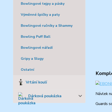
Bowlingové tejpy a pásky
Výměnné špičky a paty
Bowlingové ručníky a Shammy
Bowling Puff Ball
Bowlingové nářadí
Gripy a Slugy
Ostatní
Komple
Vrtání koulí
Návlek n
Dárková poukázka
Guards so