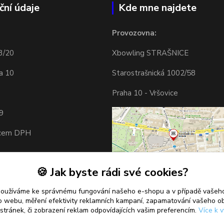
ční údaje
Kde mne najdete
Provozovna:
3/20
Xbowling STRAŠNICE
a 10
Starostrašnická 1002/58
Praha 10 - Vršovice
9
tcem DPH
🍪 Jak byste rádi své cookies?
používáme ke správnému fungování našeho e-shopu a v případě vašeho
k o webu, měření efektivity reklamních kampaní, zapamatování vašeho o
 stránek, či zobrazení reklam odpovídajících vašim preferencím.
Více k v