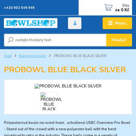
0
ks
+420 602 549 946
za
0 Kč
Menu
Hledat
Úvod
Bowlingové koule
PROBOWL BLUE BLACK SILVER
PROBOWL BLUE BLACK SILVER
Polyesterová koule na rovné hraní, schválená USBC Overview Pro Bowl
- Stand out of the crowd with a new polyester ball with the best
price/quality ratio in the industry. These balls come in a variety of