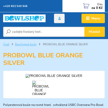
0
ks
+420 602 549 946
za
0 Kč
Menu
Hledat
Úvod
Bowlingové koule
PROBOWL BLUE ORANGE SILVER
PROBOWL BLUE ORANGE
SILVER
Polyesterová koule na rovné hraní, schválená USBC Overview Pro Bowl