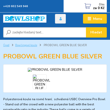
0
ks
+420 602 549 946
za
0 Kč
Menu
Hledat
Úvod
Bowlingové koule
PROBOWL GREEN BLUE SILVER
PROBOWL GREEN BLUE SILVER
Polyesterová koule na rovné hraní, schválená USBC Overview Pro Bowl
- Stand out of the crowd with a new polyester ball with the best
price/quality ratio in the industry. These balls come in a variety of