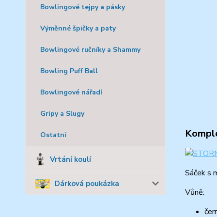
Bowlingové tejpy a pásky
Výměnné špičky a paty
Bowlingové ručníky a Shammy
Bowling Puff Ball
Bowlingové nářadí
Gripy a Slugy
Komple
Ostatní
Vrtání koulí
Sáček s m
Dárková poukázka
Vůně:
čer