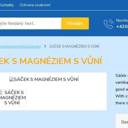
Kontakty
Ochrana soukromí
Nevíte
Hledat
+420
owlingové příslušenství
SÁČEK S MAGNÉZIEM S VŮNÍ
EK S MAGNÉZIEM S VŮNÍ
Sáček 
vanilk
good a
With st
there i
Dos