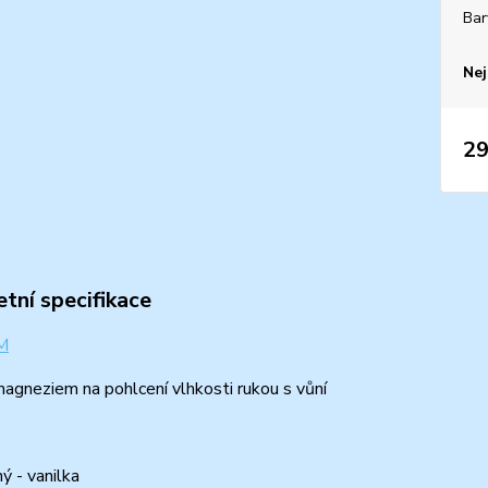
Bar
Nej
29
tní specifikace
agneziem na pohlcení vlhkosti rukou s vůní
ný - vanilka