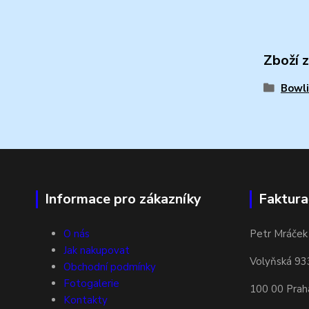
Zboží 
Bowli
Informace pro zákazníky
Faktura
O nás
Petr Mráček
Jak nakupovat
Volyňská 93
Obchodní podmínky
Fotogalerie
100 00 Prah
Kontakty