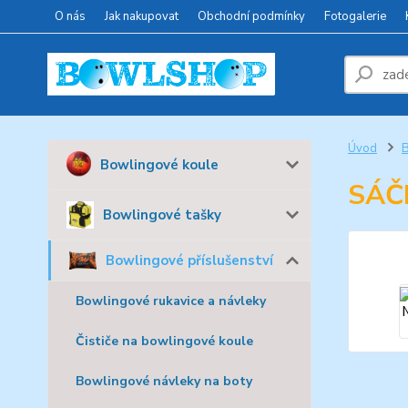
O nás
Jak nakupovat
Obchodní podmínky
Fotogalerie
Úvod
B
Bowlingové koule
SÁČ
Bowlingové tašky
Bowlingové příslušenství
Bowlingové rukavice a návleky
Čističe na bowlingové koule
Bowlingové návleky na boty