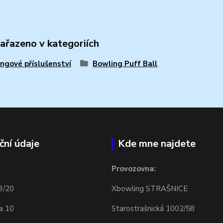
zařazeno v kategoriích
ngové příslušenství
Bowling Puff Ball
ční údaje
Kde mne najdete
Provozovna:
3/20
Xbowling STRAŠNICE
a 10
Starostrašnická 1002/58