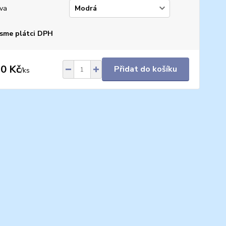
va
sme plátci DPH
0 Kč
Přidat do košíku
/
ks