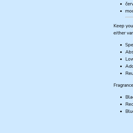
čer
mod
Keep your
either va
Spe
Abs
Low
Add
Reu
Fragrance
Blac
Red
Blu