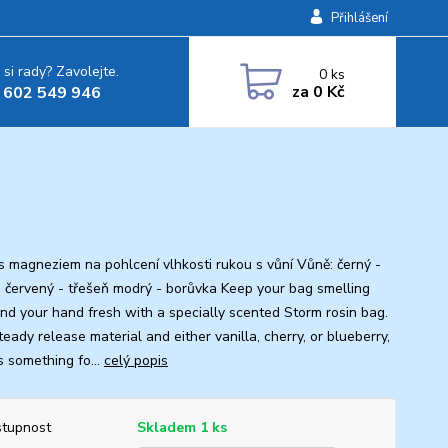
Přihlášení
 si rady? Zavolejte.
0
ks
za
0 Kč
 602 549 946
s magneziem na pohlcení vlhkosti rukou s vůní Vůně: černý -
a červený - třešeň modrý - borůvka Keep your bag smelling
nd your hand fresh with a specially scented Storm rosin bag.
eady release material and either vanilla, cherry, or blueberry,
s something fo...
celý popis
tupnost
Skladem 1 ks