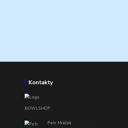
Kontakty
BOWLSHOP
Petr Mráček