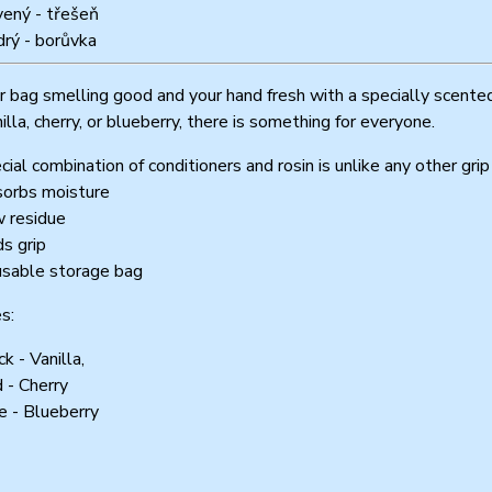
vený - třešeň
rý - borůvka
 bag smelling good and your hand fresh with a specially scente
nilla, cherry, or blueberry, there is something for everyone.
cial combination of conditioners and rosin is unlike any other gri
orbs moisture
 residue
s grip
sable storage bag
s:
k - Vanilla,
 - Cherry
e - Blueberry