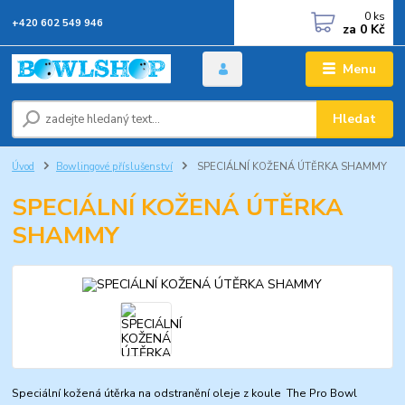
0
ks
+420 602 549 946
za
0 Kč
Menu
Hledat
Úvod
Bowlingové příslušenství
SPECIÁLNÍ KOŽENÁ ÚTĚRKA SHAMMY
SPECIÁLNÍ KOŽENÁ ÚTĚRKA
SHAMMY
Speciální kožená útěrka na odstranění oleje z koule The Pro Bowl