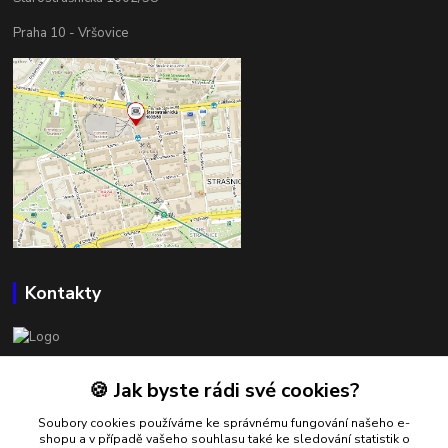
Praha 10 - Vršovice
Kontakty
BOWLSHOP
🍪 Jak byste rádi své cookies?
Petr Mráček
Soubory cookies používáme ke správnému fungování našeho e-
+420 602 549 946
shopu a v případě vašeho souhlasu také ke sledování statistik o