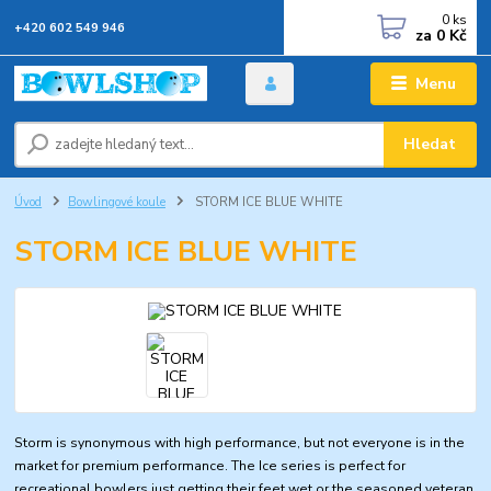
0
ks
+420 602 549 946
za
0 Kč
Menu
Hledat
Úvod
Bowlingové koule
STORM ICE BLUE WHITE
STORM ICE BLUE WHITE
Storm is synonymous with high performance, but not everyone is in the
market for premium performance. The Ice series is perfect for
recreational bowlers just getting their feet wet or the seasoned veteran