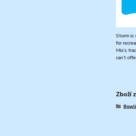
Storm is 
for recre
Mix’s tra
can’t offe
Zboží 
Bowli