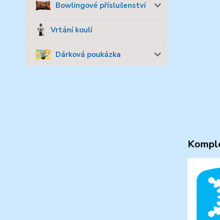
Bowlingové příslušenství
Vrtání koulí
Dárková poukázka
Komple