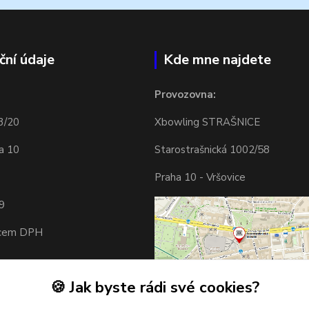
ční údaje
Kde mne najdete
Provozovna:
3/20
Xbowling STRAŠNICE
a 10
Starostrašnická 1002/58
Praha 10 - Vršovice
9
tcem DPH
🍪 Jak byste rádi své cookies?