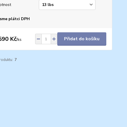
otnost
sme plátci DPH
590 Kč
Přidat do košíku
/
ks
roduktu:
7