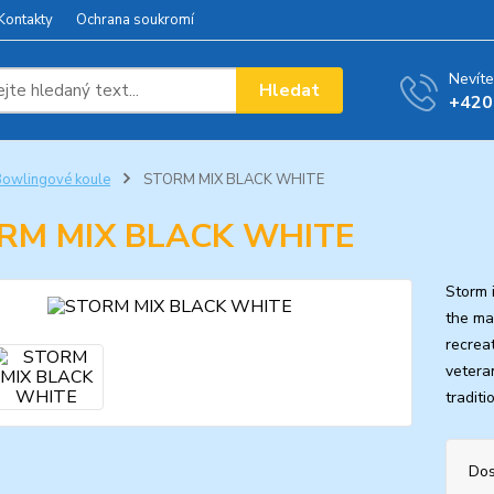
Kontakty
Ochrana soukromí
Nevíte
Hledat
+420
owlingové koule
STORM MIX BLACK WHITE
RM MIX BLACK WHITE
Storm 
the ma
recrea
vetera
tradit
Dos