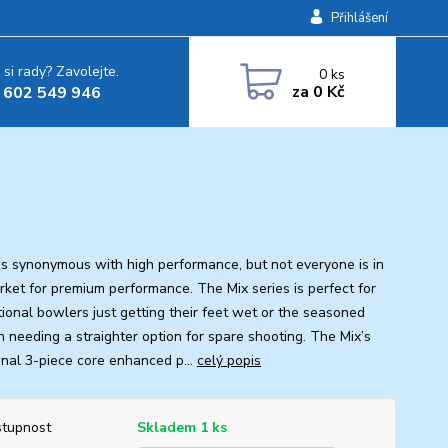
Přihlášení
 si rady? Zavolejte.
0
ks
za
0 Kč
 602 549 946
is synonymous with high performance, but not everyone is in
rket for premium performance. The Mix series is perfect for
tional bowlers just getting their feet wet or the seasoned
n needing a straighter option for spare shooting. The Mix’s
ional 3-piece core enhanced p...
celý popis
tupnost
Skladem 1 ks