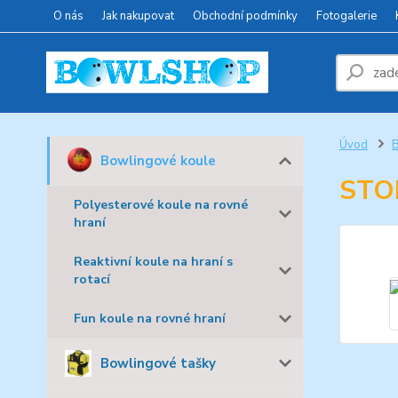
O nás
Jak nakupovat
Obchodní podmínky
Fotogalerie
Úvod
B
Bowlingové koule
STO
Polyesterové koule na rovné
hraní
Reaktivní koule na hraní s
rotací
Fun koule na rovné hraní
Bowlingové tašky