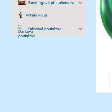
Bowlingové příslušenství
Vrtání koulí
Dárková poukázka