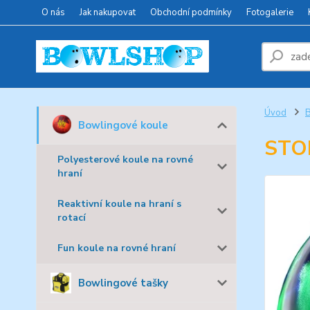
O nás
Jak nakupovat
Obchodní podmínky
Fotogalerie
Úvod
B
Bowlingové koule
STO
Polyesterové koule na rovné
hraní
Reaktivní koule na hraní s
rotací
Fun koule na rovné hraní
Bowlingové tašky