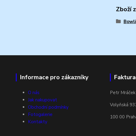
Zboží 
Bowli
Informace pro zákazníky
Faktura
O nás
Petr Mráček
Jak nakupovat
Volyňská 93
Obchodní podmínky
Fotogalerie
100 00 Prah
Kontakty