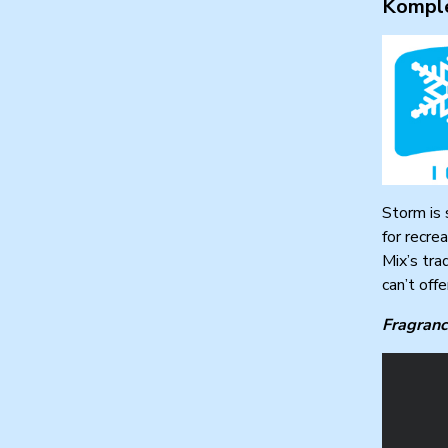
Komple
Storm is 
for recre
Mix’s tra
can’t offe
Fragran