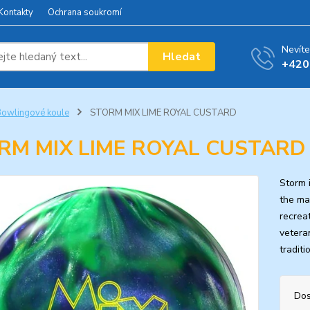
Kontakty
Ochrana soukromí
Nevíte
Hledat
+420
owlingové koule
STORM MIX LIME ROYAL CUSTARD
RM MIX LIME ROYAL CUSTARD
Storm 
the ma
recrea
vetera
tradit
Dos