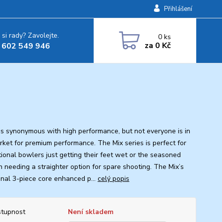
Přihlášení
 si rady? Zavolejte.
0
ks
za
0 Kč
 602 549 946
is synonymous with high performance, but not everyone is in
rket for premium performance. The Mix series is perfect for
tional bowlers just getting their feet wet or the seasoned
n needing a straighter option for spare shooting. The Mix’s
ional 3-piece core enhanced p...
celý popis
tupnost
Není skladem