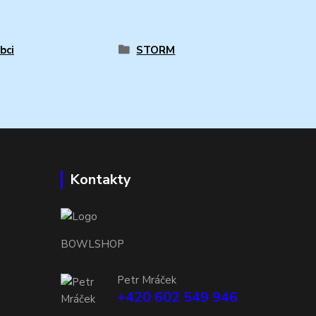
bci
STORM
Kontakty
BOWLSHOP
Petr Mráček
+420 602 549 946