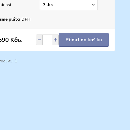
otnost
sme plátci DPH
590 Kč
Přidat do košíku
/
ks
roduktu:
1