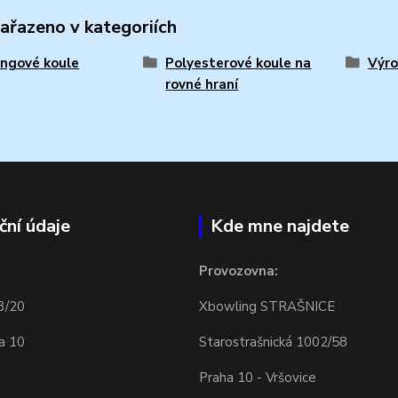
zařazeno v kategoriích
ngové koule
Polyesterové koule na
Výro
rovné hraní
ční údaje
Kde mne najdete
Provozovna:
3/20
Xbowling STRAŠNICE
a 10
Starostrašnická 1002/58
Praha 10 - Vršovice