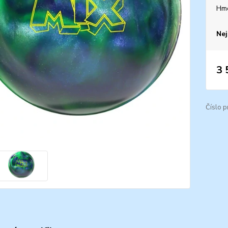
Hm
Nej
3 
Číslo p