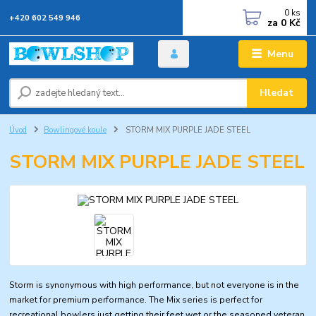
0
ks
+420 602 549 946
za
0 Kč
Menu
Hledat
Úvod
Bowlingové koule
STORM MIX PURPLE JADE STEEL
STORM MIX PURPLE JADE STEEL
Storm is synonymous with high performance, but not everyone is in the
market for premium performance. The Mix series is perfect for
recreational bowlers just getting their feet wet or the seasoned veteran