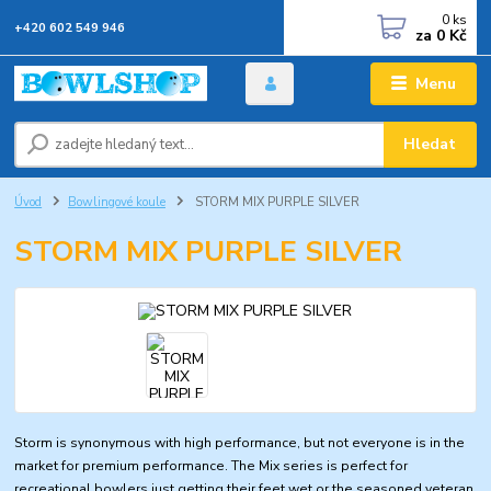
0
ks
+420 602 549 946
za
0 Kč
Menu
Hledat
Úvod
Bowlingové koule
STORM MIX PURPLE SILVER
STORM MIX PURPLE SILVER
Storm is synonymous with high performance, but not everyone is in the
market for premium performance. The Mix series is perfect for
recreational bowlers just getting their feet wet or the seasoned veteran