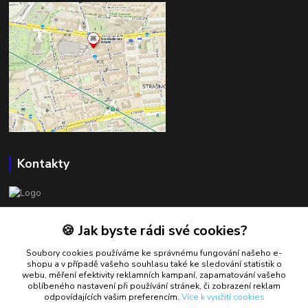
Kontakty
BOWLSHOP
🍪 Jak byste rádi své cookies?
Petr Mráček
Soubory cookies používáme ke správnému fungování našeho e-
+420 602 549 946
shopu a v případě vašeho souhlasu také ke sledování statistik o
webu, měření efektivity reklamních kampaní, zapamatování vašeho
oblíbeného nastavení při používání stránek, či zobrazení reklam
petrmracek@bowlshop.cz
odpovídajících vašim preferencím.
Více k využití cookies