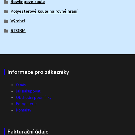
Bowlingové koule
Polyesterové koule na rovné hraní
Výrobci
STORM
Informace pro zákazníky
O nás
Jak nakupovat
Obchodní podmínky
Fotogalerie
Kontakty
Fakturační údaje