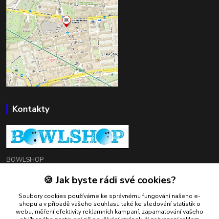
Kontakty
BOWLSHOP
🍪 Jak byste rádi své cookies?
Petr Mráček
+420 602 549 946
Soubory cookies používáme ke správnému fungování našeho e-
shopu a v případě vašeho souhlasu také ke sledování statistik o
webu, měření efektivity reklamních kampaní, zapamatování vašeho