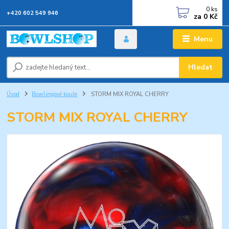
0
ks
+420 602 549 946
za
0 Kč
Menu
Hledat
Úvod
Bowlingové koule
STORM MIX ROYAL CHERRY
STORM MIX ROYAL CHERRY