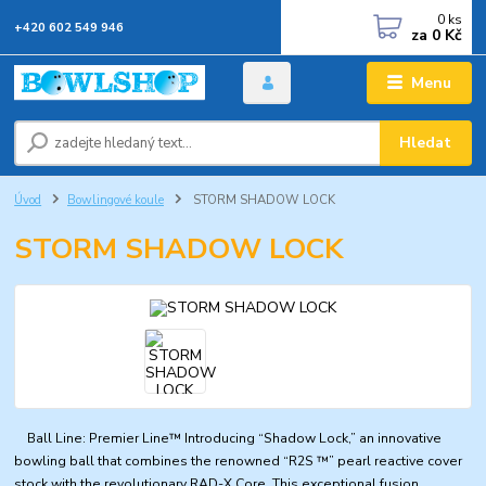
0
ks
+420 602 549 946
za
0 Kč
Menu
Hledat
Úvod
Bowlingové koule
STORM SHADOW LOCK
STORM SHADOW LOCK
Ball Line: Premier Line™ Introducing “Shadow Lock,” an innovative
bowling ball that combines the renowned “R2S ™” pearl reactive cover
stock with the revolutionary RAD-X Core. This exceptional fusion