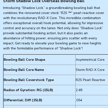
Storm Shadow Lock Overseas Bowling Ball
Introducing “Shadow Lock,” a groundbreaking bowling ball that
combines the renowned cover stock “R2S ™” pearl reactive cover
with the revolutionary RAD-X Core. This incredible combination
offers exceptional overall hook potential, allowing for impressive
control and accuracy on the lanes. Not only does “Shadow Lock”
provide substantial hooking action, but it also packs an
abundance of hitting power, ensuring pins scatter with every
impact. Get ready to elevate your bowling game to new heights
with the formidable performance of “Shadow Lock”!
Bowling Ball Core Shape
Asymmetrical Core
Bowling Ball Core Name
Storm RAD-X Core
Bowling Ball Coverstock Type
R2S Pearl Reactive
Radius of Gyration: RG (15LB)
2.48
Differential: Diff (15LB)
.054