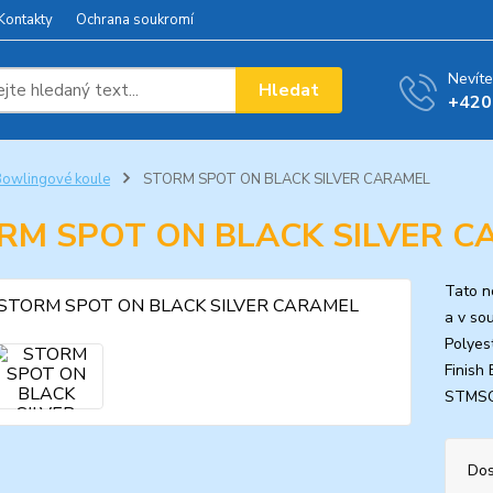
Kontakty
Ochrana soukromí
Nevíte
Hledat
+420
owlingové koule
STORM SPOT ON BLACK SILVER CARAMEL
RM SPOT ON BLACK SILVER C
Tato n
a v so
Polyes
Finish
STMS
Dos