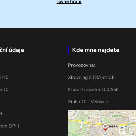
rovné hraní
ční údaje
Kde mne najdete
Provozovna:
3/20
Xbowling STRAŠNICE
a 10
Starostrašnická 1002/58
Praha 10 - Vršovice
9
tcem DPH