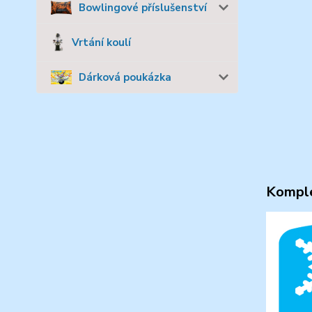
Bowlingové příslušenství
Vrtání koulí
Dárková poukázka
Komple