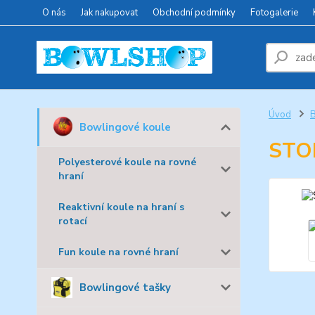
O nás
Jak nakupovat
Obchodní podmínky
Fotogalerie
Úvod
B
Bowlingové koule
STO
Polyesterové koule na rovné
hraní
Reaktivní koule na hraní s
rotací
Fun koule na rovné hraní
Bowlingové tašky