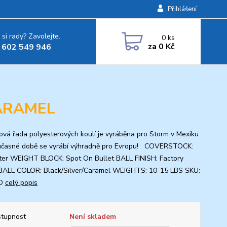
Přihlášení
 si rady? Zavolejte.
0
ks
za
0 Kč
 602 549 946
ARAMEL
ová řada polyesterových koulí je vyráběna pro Storm v Mexiku
učasné době se vyrábí výhradně pro Evropu! COVERSTOCK:
ter WEIGHT BLOCK: Spot On Bullet BALL FINISH: Factory
 BALL COLOR: Black/Silver/Caramel WEIGHTS: 10-15 LBS SKU:
O
celý popis
tupnost
Není skladem