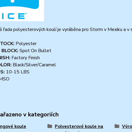
 řada polyesterových koulí je vyráběna pro Storm v Mexiku a v 
TOCK:
Polyester
 BLOCK:
Spot On Bullet
NISH:
Factory Finish
OLOR:
Black/Silver/Caramel
S:
10-15 LBS
MSO
zařazeno v kategoriích
ngové koule
Polyesterové koule na
Výro