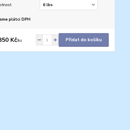
otnost
sme plátci DPH
850 Kč
Přidat do košíku
/
ks