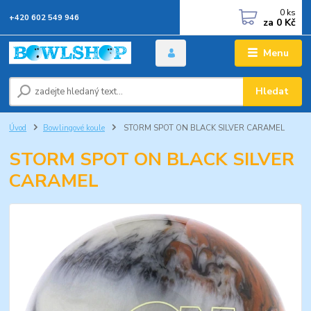
0
ks
+420 602 549 946
za
0 Kč
Menu
Hledat
Úvod
Bowlingové koule
STORM SPOT ON BLACK SILVER CARAMEL
STORM SPOT ON BLACK SILVER
CARAMEL