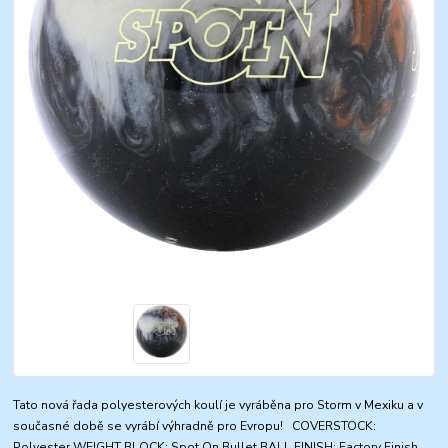
Tato nová řada polyesterových koulí je vyráběna pro Storm v Mexiku a v
současné době se vyrábí výhradně pro Evropu! COVERSTOCK:
Polyester WEIGHT BLOCK: Spot On Bullet BALL FINISH: Factory Finish